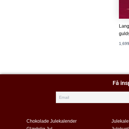
Lang
guld
1,699
Få ins
Chokolade Julekalender
Julekal
Glædelig Jul
Julekugl