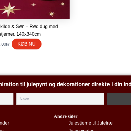
kilde & Søn – Rød dug med
stjerner, 140x340cm
KØB NU
.00
kr.
piration til julepynt og dekorationer direkte i din i
Andre sider
ender
Julestjerne til Juletræ
er
Julesweater