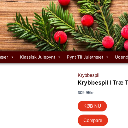
ræer
Klassisk Julepynt
Pynt Til Juletræet
Udend
Krybbespil
Krybbespil I Træ T
609.95
kr.
KØB NU
Compare