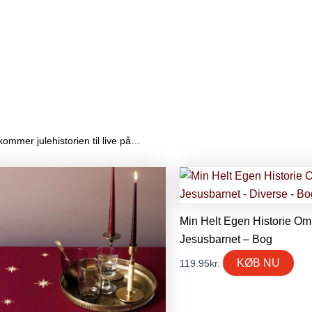
ommer julehistorien til live på…
Min Helt Egen Historie Om
Jesusbarnet – Bog
KØB NU
119.95
kr.