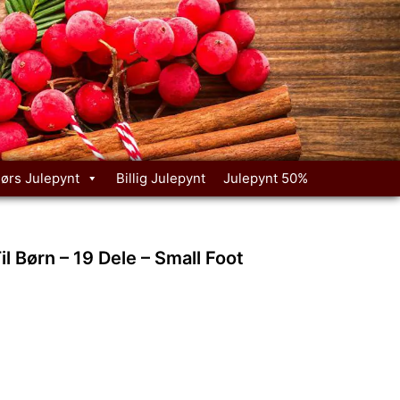
ørs Julepynt
Billig Julepynt
Julepynt 50%
il Børn – 19 Dele – Small Foot