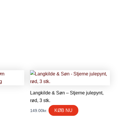
Langkilde & Søn – Stjerne julepynt,
rød, 3 stk.
KØB NU
149.00
kr.