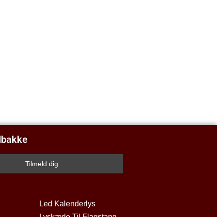
ndbakke
Led Kalenderlys
Lyskæde Til Flagstang