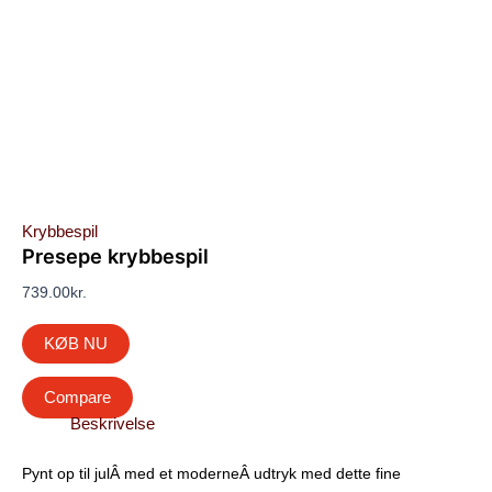
Krybbespil
Presepe krybbespil
739.00
kr.
KØB NU
Compare
Beskrivelse
Pynt op til julÂ med et moderneÂ udtryk med dette fine