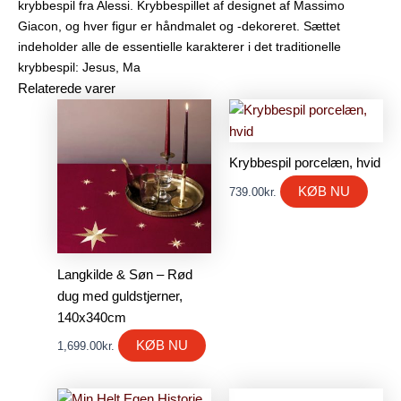
krybbespil fra Alessi. Krybbespillet af designet af Massimo
Giacon, og hver figur er håndmalet og -dekoreret. Sættet
indeholder alle de essentielle karakterer i det traditionelle
krybbespil: Jesus, Ma
Relaterede varer
Krybbespil porcelæn, hvid
KØB NU
739.00
kr.
Langkilde & Søn – Rød
dug med guldstjerner,
140x340cm
KØB NU
1,699.00
kr.