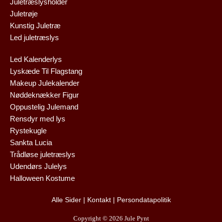
Juletræslysholder
Juletrøje
Kunstig Juletræ
Led juletræslys
Led Kalenderlys
Lyskæde Til Flagstang
Makeup Julekalender
Nøddeknækker Figur
Oppustelig Julemand
Rensdyr med lys
Rystekugle
Sankta Lucia
Trådløse juletræslys
Udendørs Julelys
Halloween Kostume
Alle Sider
|
Kontakt
|
Persondatapolitik
Copyright © 2026 Jule Pynt