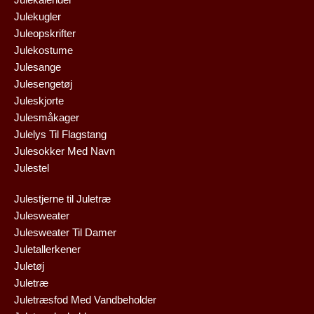
Julekugler
Juleopskrifter
Julekostume
Julesange
Julesengetøj
Juleskjorte
Julesmåkager
Julelys Til Flagstang
Julesokker Med Navn
Julestel
Julestjerne til Juletræ
Julesweater
Julesweater Til Damer
Juletallerkener
Juletøj
Juletræ
Juletræsfod Med Vandbeholder