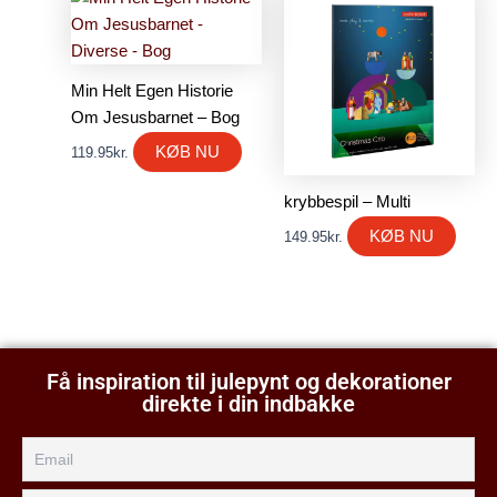
Min Helt Egen Historie
Om Jesusbarnet – Bog
KØB NU
119.95
kr.
krybbespil – Multi
KØB NU
149.95
kr.
Få inspiration til julepynt og dekorationer
direkte i din indbakke