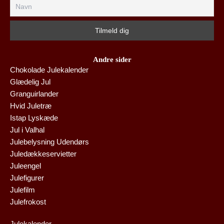
Andre sider
Chokolade Julekalender
Glædelig Jul
Granguirlander
Hvid Juletræ
Istap Lyskæde
Jul i Valhal
Julebelysning Udendørs
Juledækkeservietter
Juleengel
Julefigurer
Julefilm
Julefrokost
Julekalender