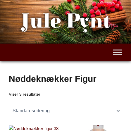
Gå
til
Jule Pynt
indholdet
Nøddeknækker Figur
Viser 9 resultater
Den
Den
Den
Den