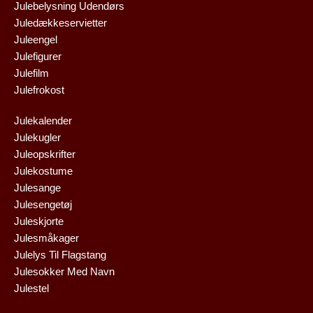
Julebelysning Udendørs
Juledækkeservietter
Juleengel
Julefigurer
Julefilm
Julefrokost
Julekalender
Julekugler
Juleopskrifter
Julekostume
Julesange
Julesengetøj
Juleskjorte
Julesmåkager
Julelys Til Flagstang
Julesokker Med Navn
Julestel