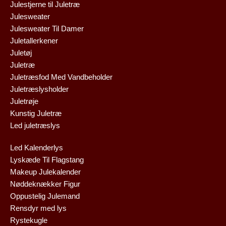
Julestjerne til Juletræ
Julesweater
Julesweater Til Damer
Juletallerkener
Juletøj
Juletræ
Juletræsfod Med Vandbeholder
Juletræslysholder
Juletrøje
Kunstig Juletræ
Led juletræslys
Led Kalenderlys
Lyskæde Til Flagstang
Makeup Julekalender
Nøddeknækker Figur
Oppustelig Julemand
Rensdyr med lys
Rystekugle