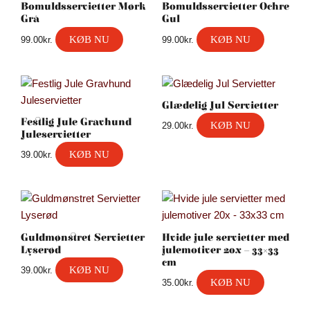
Bomuldsservietter Mørk
Bomuldsservietter Ochre
Grå
Gul
KØB NU
KØB NU
99.00
kr.
99.00
kr.
Glædelig Jul Servietter
Festlig Jule Gravhund
KØB NU
29.00
kr.
Juleservietter
KØB NU
39.00
kr.
Guldmønstret Servietter
Hvide jule servietter med
Lyserød
julemotiver 20x – 33×33
cm
KØB NU
39.00
kr.
KØB NU
35.00
kr.