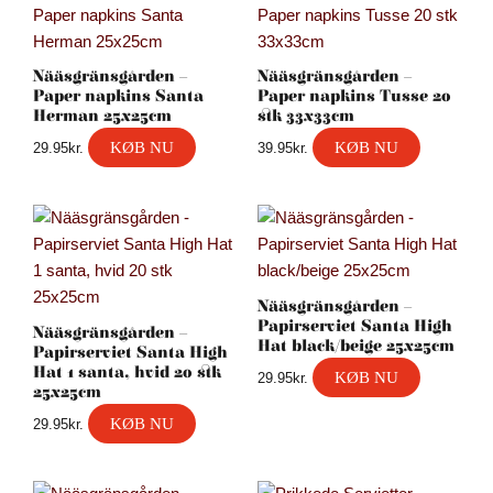
Nääsgränsgården –
Nääsgränsgården –
Paper napkins Santa
Paper napkins Tusse 20
Herman 25x25cm
stk 33x33cm
KØB NU
KØB NU
29.95
kr.
39.95
kr.
Nääsgränsgården –
Papirserviet Santa High
Nääsgränsgården –
Hat black/beige 25x25cm
Papirserviet Santa High
Hat 1 santa, hvid 20 stk
KØB NU
29.95
kr.
25x25cm
KØB NU
29.95
kr.