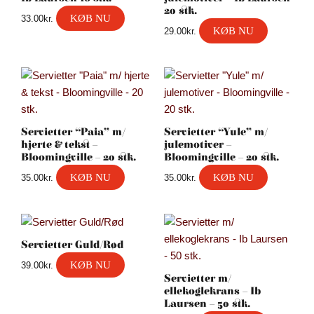
20 stk.
KØB NU
33.00
kr.
KØB NU
29.00
kr.
Servietter “Paia” m/
Servietter “Yule” m/
hjerte & tekst –
julemotiver –
Bloomingville – 20 stk.
Bloomingville – 20 stk.
KØB NU
KØB NU
35.00
kr.
35.00
kr.
Servietter Guld/Rød
KØB NU
39.00
kr.
Servietter m/
ellekoglekrans – Ib
Laursen – 50 stk.