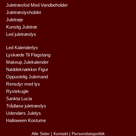
Juletræsfod Med Vandbeholder
Juletræslysholder
Juletrøje
Kunstig Juletræ
Led juletræslys
Led Kalenderlys
Lyskæde Til Flagstang
Makeup Julekalender
Nøddeknækker Figur
Oppustelig Julemand
Rensdyr med lys
Rystekugle
Sankta Lucia
Trådløse juletræslys
Udendørs Julelys
Halloween Kostume
Alle Sider
|
Kontakt
|
Persondatapolitik