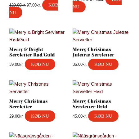
KØB
129.00
kr.
97.00
kr.
NU
NU
Merry & Bright
Merry Christmas
Servietter Rød/Guld
Juletræ Servietter
KØB NU
KØB NU
39.00
kr.
35.00
kr.
Merry Christmas
Merry Christmas
Servietter
Servietter Hvid
KØB NU
KØB NU
29.00
kr.
45.00
kr.