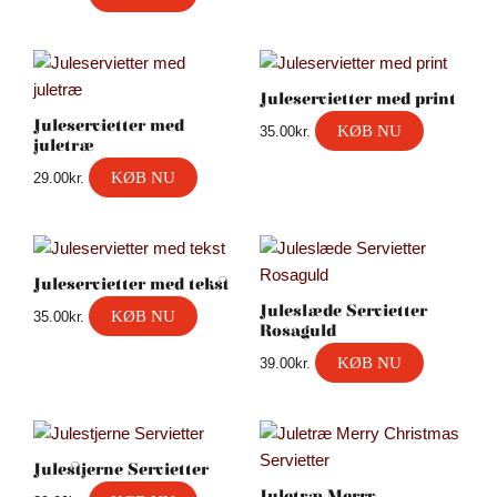
Juleservietter med print
Juleservietter med
KØB NU
35.00
kr.
juletræ
KØB NU
29.00
kr.
Juleservietter med tekst
Juleslæde Servietter
KØB NU
35.00
kr.
Rosaguld
KØB NU
39.00
kr.
Julestjerne Servietter
Juletræ Merry