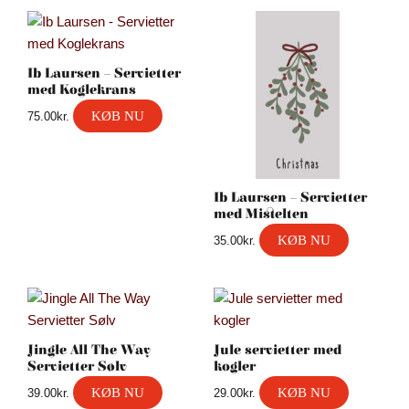
Ib Laursen – Servietter
med Koglekrans
KØB NU
75.00
kr.
Ib Laursen – Servietter
med Mistelten
KØB NU
35.00
kr.
Jingle All The Way
Jule servietter med
Servietter Sølv
kogler
KØB NU
KØB NU
39.00
kr.
29.00
kr.