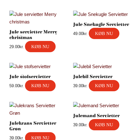
Jule Snekugle Servietter
Jule servietter Merry
KØB NU
49.00
kr.
christmas
KØB NU
29.00
kr.
Jule stofservietter
Julebil Servietter
KØB NU
KØB NU
59.00
kr.
39.00
kr.
Julemand Servietter
Julekrans Servietter
KØB NU
39.00
kr.
Grøn
KØB NU
39.00
kr.