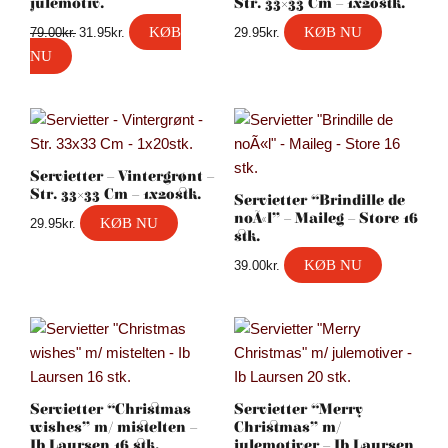
julemotiv.
Str. 33×33 Cm – 1x20stk.
KØB
KØB NU
79.00
kr.
31.95
kr.
29.95
kr.
NU
Servietter – Vintergrønt –
Str. 33×33 Cm – 1x20stk.
Servietter “Brindille de
noÃ«l” – Maileg – Store 16
KØB NU
29.95
kr.
stk.
KØB NU
39.00
kr.
Servietter “Christmas
Servietter “Merry
wishes” m/ mistelten –
Christmas” m/
Ib Laursen 16 stk.
julemotiver – Ib Laursen