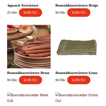
Aquavit Servietter
Bomuldsservietter Beige
KØB NU
KØB NU
25.00
kr.
99.00
kr.
Bomuldsservietter Brun
Bomuldsservietter Grøn
KØB NU
KØB NU
99.00
kr.
99.00
kr.