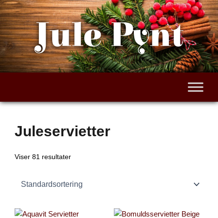
Gå
til
Jule Pynt
indholdet
Juleservietter
Viser 81 resultater