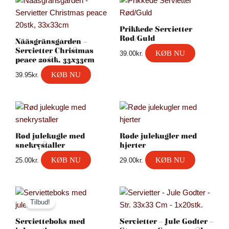
Prikkede Servietter
Rød/Guld
Nääsgränsgården –
Servietter Christmas
KØB NU
39.00
kr.
peace 20stk, 33x33cm
KØB NU
39.95
kr.
Rød julekugle med
Røde julekugler med
snekrystaller
hjerter
KØB NU
KØB NU
25.00
kr.
29.00
kr.
Den
Den
oprindelige
aktuelle
Tilbud!
pris
pris
var:
er:
Servietteboks med
Servietter – Jule Godter –
79.00kr..
31.95kr..