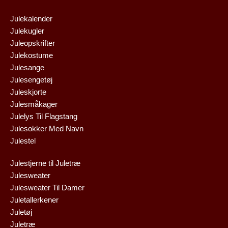
Julekalender
Julekugler
Juleopskrifter
Julekostume
Julesange
Julesengetøj
Juleskjorte
Julesmåkager
Julelys Til Flagstang
Julesokker Med Navn
Julestel
Julestjerne til Juletræ
Julesweater
Julesweater Til Damer
Juletallerkener
Juletøj
Juletræ