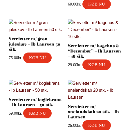
KØB NU
69.00
kr.
Servietter m/ grøn
juleskov – Ib Laursen 50
Servietter m/ kagehus &
stk.
“December” – Ib Laursen
– 16 stk.
KØB NU
75.00
kr.
KØB NU
29.00
kr.
Servietter m/ koglekrans
– Ib Laursen – 50 stk.
Servietter m/
snelandskab 20 stk. – Ib
KØB NU
69.00
kr.
Laursen
KØB NU
25.00
kr.