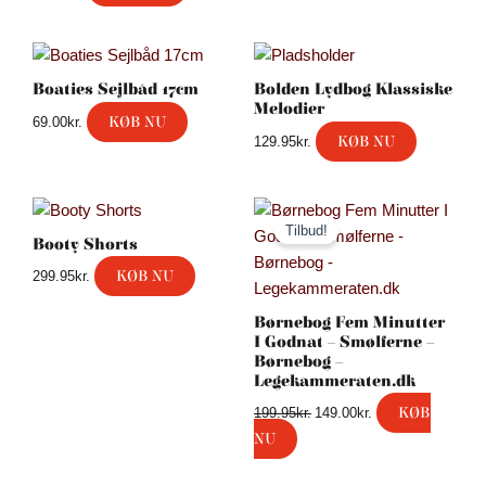
Boaties Sejlbåd 17cm
Bolden Lydbog Klassiske
Melodier
KØB NU
69.00
kr.
KØB NU
129.95
kr.
Den
Den
oprindelige
aktuelle
Tilbud!
pris
pris
Booty Shorts
var:
er:
KØB NU
299.95
kr.
199.95kr..
149.00kr..
Børnebog Fem Minutter
I Godnat – Smølferne –
Børnebog –
Legekammeraten.dk
KØB
199.95
kr.
149.00
kr.
NU