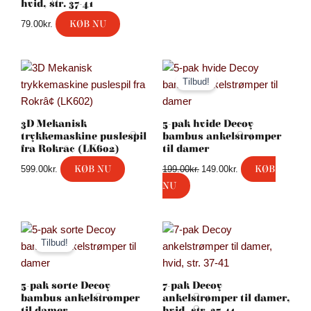
hvid, str. 37-41
KØB NU
79.00
kr.
Den
Den
oprindelige
aktuelle
Tilbud!
pris
pris
var:
er:
199.00kr..
149.00kr..
3D Mekanisk
5-pak hvide Decoy
trykkemaskine puslespil
bambus ankelstrømper
fra Rokrâ¢ (LK602)
til damer
KØB NU
KØB
599.00
kr.
199.00
kr.
149.00
kr.
NU
Den
Den
oprindelige
aktuelle
Tilbud!
pris
pris
var:
er:
199.00kr..
149.00kr..
5-pak sorte Decoy
7-pak Decoy
bambus ankelstrømper
ankelstrømper til damer,
til damer
hvid, str. 37-41