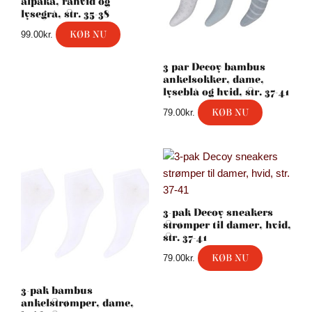
alpaka, råhvid og
lysegrå, str. 35-38
KØB NU
99.00
kr.
3 par Decoy bambus
ankelsokker, dame,
lyseblå og hvid, str. 37-41
KØB NU
79.00
kr.
3-pak Decoy sneakers
strømper til damer, hvid,
str. 37-41
KØB NU
79.00
kr.
3-pak bambus
ankelstrømper, dame,