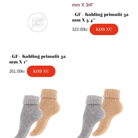
+GF+ Kobling primofit 32
mm X 3/4″
KØB NU
323.00
kr.
+GF+ Kobling primofit 32
mm X 1″
KØB NU
261.00
kr.