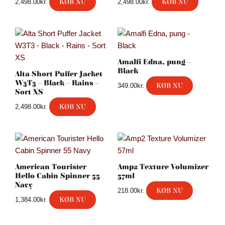
KØB NU
KØB NU
2,498.00
kr.
2,498.00
kr.
Amalfi Edna, pung –
Black
Alta Short Puffer Jacket
W3T3 – Black – Rains –
KØB NU
349.00
kr.
Sort XS
KØB NU
2,498.00
kr.
American Tourister
Amp2 Texture Volumizer
Hello Cabin Spinner 55
57ml
Navy
KØB NU
218.00
kr.
KØB NU
1,384.00
kr.