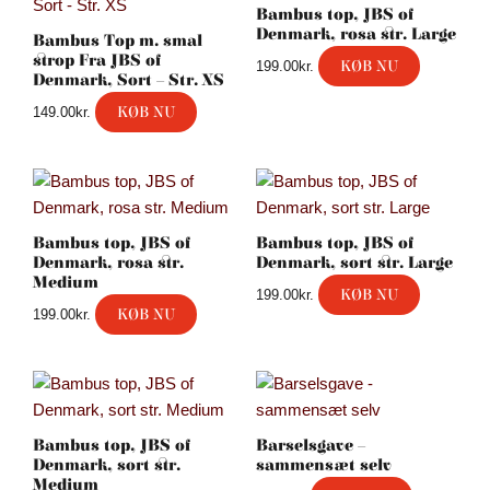
Bambus top, JBS of
Denmark, rosa str. Large
Bambus Top m. smal
strop Fra JBS of
KØB NU
199.00
kr.
Denmark, Sort – Str. XS
KØB NU
149.00
kr.
Bambus top, JBS of
Bambus top, JBS of
Denmark, rosa str.
Denmark, sort str. Large
Medium
KØB NU
199.00
kr.
KØB NU
199.00
kr.
Bambus top, JBS of
Barselsgave –
Denmark, sort str.
sammensæt selv
Medium