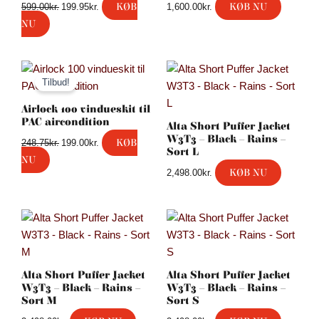
KØB
KØB NU
599.00
kr.
199.95
kr.
1,600.00
kr.
599.00kr..
199.95kr..
NU
Den
Den
oprindelige
aktuelle
Tilbud!
pris
pris
var:
er:
Airlock 100 vindueskit til
248.75kr..
199.00kr..
PAC aircondition
Alta Short Puffer Jacket
W3T3 – Black – Rains –
KØB
248.75
kr.
199.00
kr.
Sort L
NU
KØB NU
2,498.00
kr.
Alta Short Puffer Jacket
Alta Short Puffer Jacket
W3T3 – Black – Rains –
W3T3 – Black – Rains –
Sort M
Sort S