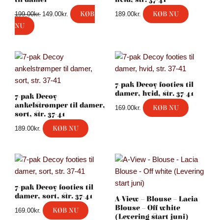
KØB
KØB NU
199.00
kr.
149.00
kr.
189.00
kr.
NU
7-pak Decoy footies til
damer, hvid, str. 37-41
7-pak Decoy
ankelstrømper til damer,
KØB NU
169.00
kr.
sort, str. 37-41
KØB NU
189.00
kr.
7-pak Decoy footies til
damer, sort, str. 37-41
A-View – Blouse – Lacia
Blouse – Off white
KØB NU
169.00
kr.
(Levering start juni)