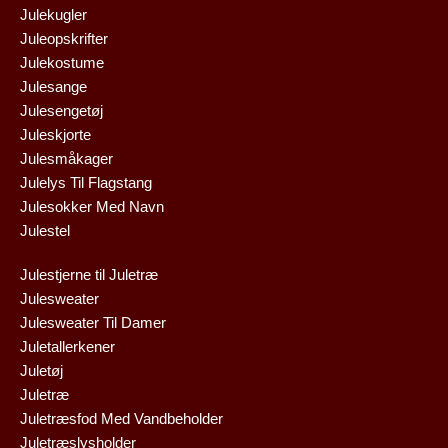
Julekugler
Juleopskrifter
Julekostume
Julesange
Julesengetøj
Juleskjorte
Julesmåkager
Julelys Til Flagstang
Julesokker Med Navn
Julestel
Julestjerne til Juletræ
Julesweater
Julesweater Til Damer
Juletallerkener
Juletøj
Juletræ
Juletræsfod Med Vandbeholder
Juletræslysholder