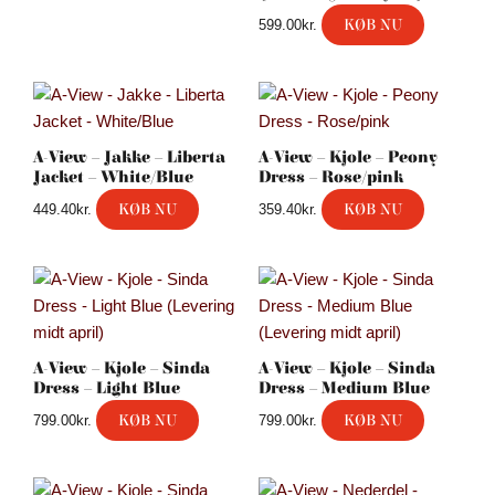
KØB NU
599.00
kr.
A-View – Jakke – Liberta
A-View – Kjole – Peony
Jacket – White/Blue
Dress – Rose/pink
KØB NU
KØB NU
449.40
kr.
359.40
kr.
A-View – Kjole – Sinda
A-View – Kjole – Sinda
Dress – Light Blue
Dress – Medium Blue
KØB NU
KØB NU
799.00
kr.
799.00
kr.