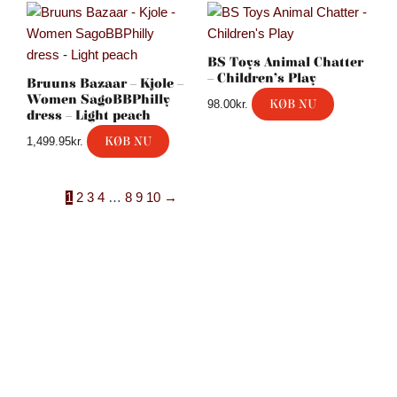
BS Toys Animal Chatter
– Children’s Play
Bruuns Bazaar – Kjole –
Women SagoBBPhilly
KØB NU
98.00
kr.
dress – Light peach
KØB NU
1,499.95
kr.
1
2
3
4
…
8
9
10
→