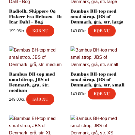
Bådfolk, Skippere Og
Bambus BH-top med
Fiskere Fra Helnæs – Ib
smal strop, JBS of
Ivar Dahl – Bog
Denmark, grå, str. large
KØB NU
KØB NU
199.95
kr.
149.00
kr.
Bambus BH-top med
Bambus BH-top med
smal strop, JBS of
smal strop, JBS of
Denmark, grå, str.
Denmark, grå, str. small
medium
KØB NU
149.00
kr.
KØB NU
149.00
kr.