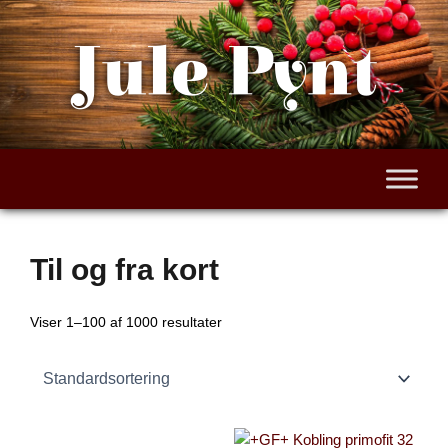
Gå
til
Jule Pynt
indholdet
Til og fra kort
Viser 1–100 af 1000 resultater