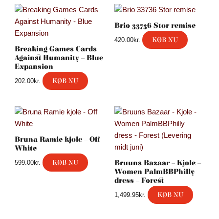
Brio 33736 Stor remise
KØB NU
420.00
kr.
Breaking Games Cards
Against Humanity – Blue
Expansion
KØB NU
202.00
kr.
Bruna Ramie kjole – Off
White
KØB NU
Bruuns Bazaar – Kjole –
599.00
kr.
Women PalmBBPhilly
dress – Forest
KØB NU
1,499.95
kr.