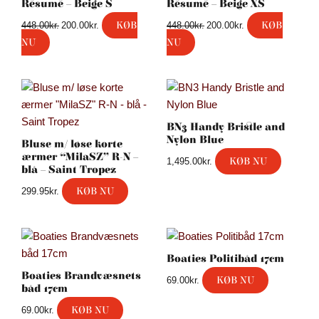
Résumé – Beige S
Résumé – Beige XS
KØB
KØB
448.00
kr.
200.00
kr.
448.00
kr.
200.00
kr.
NU
NU
BN3 Handy Bristle and
Nylon Blue
Bluse m/ løse korte
ærmer “MilaSZ” R-N –
KØB NU
1,495.00
kr.
blå – Saint Tropez
KØB NU
299.95
kr.
Boaties Politibåd 17cm
Boaties Brandvæsnets
KØB NU
69.00
kr.
båd 17cm
KØB NU
69.00
kr.