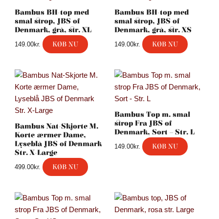
Bambus BH-top med
Bambus BH-top med
smal strop, JBS of
smal strop, JBS of
Denmark, grå, str. XL
Denmark, grå, str. XS
KØB NU
KØB NU
149.00
kr.
149.00
kr.
Bambus Top m. smal
strop Fra JBS of
Bambus Nat-Skjorte M.
Denmark, Sort – Str. L
Korte ærmer Dame,
Lyseblå JBS of Denmark
KØB NU
149.00
kr.
Str. X-Large
KØB NU
499.00
kr.