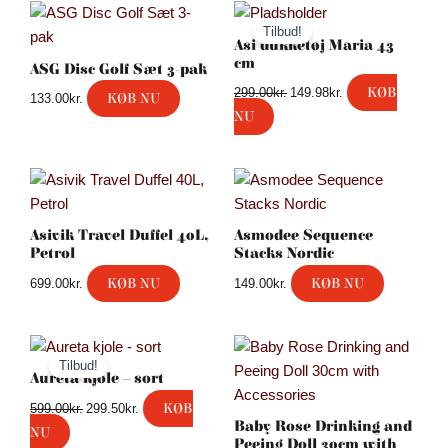
Den
Den
oprindelige
aktuelle
Tilbud!
pris
pris
Asi dukketøj Maria 43
var:
er:
cm
ASG Disc Golf Sæt 3-pak
299.00kr..
149.98kr..
KØB
299.00
kr.
149.98
kr.
KØB NU
133.00
kr.
NU
Asivik Travel Duffel 40L,
Asmodee Sequence
Petrol
Stacks Nordic
KØB NU
KØB NU
699.00
kr.
149.00
kr.
Den
Den
oprindelige
aktuelle
Tilbud!
pris
pris
Aureta kjole – sort
var:
er:
KØB
599.00
kr.
299.50
kr.
599.00kr..
299.50kr..
Baby Rose Drinking and
NU
Peeing Doll 30cm with