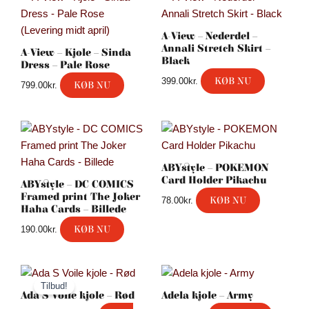
A-View – Nederdel –
Annali Stretch Skirt –
A-View – Kjole – Sinda
Black
Dress – Pale Rose
KØB NU
399.00
kr.
KØB NU
799.00
kr.
ABYstyle – POKEMON
Card Holder Pikachu
ABYstyle – DC COMICS
Framed print The Joker
KØB NU
78.00
kr.
Haha Cards – Billede
KØB NU
190.00
kr.
Den
Den
oprindelige
aktuelle
Tilbud!
pris
pris
Ada S Voile kjole – Rød
Adela kjole – Army
var:
er: