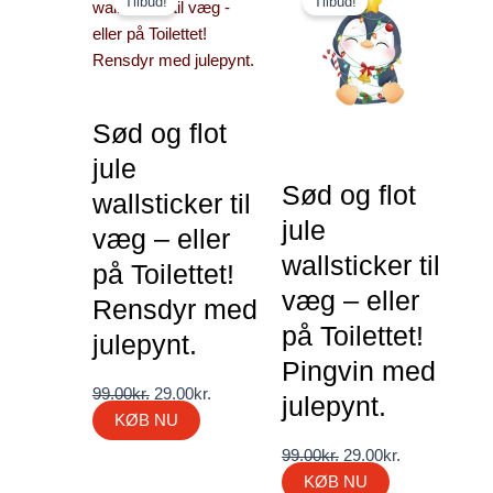
Tilbud!
Tilbud!
oprindelige
aktuelle
oprindelige
aktuelle
pris
pris
pris
pris
var:
er:
var:
er:
99.00kr..
29.00kr..
99.00kr..
29.00kr..
Sød og flot
jule
Sød og flot
wallsticker til
jule
væg – eller
wallsticker til
på Toilettet!
væg – eller
Rensdyr med
på Toilettet!
julepynt.
Pingvin med
99.00
kr.
29.00
kr.
julepynt.
KØB NU
99.00
kr.
29.00
kr.
KØB NU