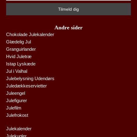
Andre sider
Chokolade Julekalender
Glædelig Jul
Granguirlander
Hvid Juletræ
Istap Lyskæde
Jul i Valhal
Julebelysning Udendørs
Juledækkeservietter
Juleengel
Julefigurer
Julefilm
Julefrokost
Julekalender
Julekugler