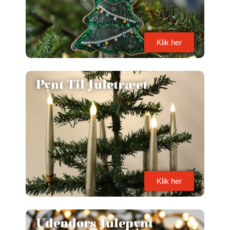
Klik her
Pynt Til Juletræet
Klik her
Udendørs Julepynt