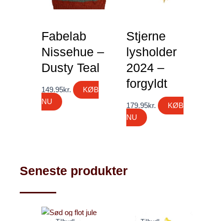
Fabelab
Stjerne
Nissehue –
lysholder
Dusty Teal
2024 –
forgyldt
149.95
kr.
KØB
NU
179.95
kr.
KØB
NU
Seneste produkter
Den
Den
Den
Den