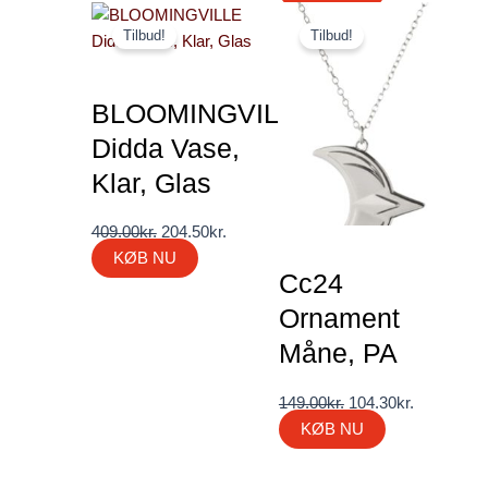
Den
Den
Den
Den
Tilbud!
Tilbud!
oprindelige
aktuelle
oprindelige
aktuelle
pris
pris
pris
pris
var:
er:
var:
er:
BLOOMINGVILLE
409.00kr..
204.50kr..
149.00kr..
104.30kr..
Didda Vase,
Klar, Glas
409.00
kr.
204.50
kr.
KØB NU
Cc24
Ornament
Måne, PA
149.00
kr.
104.30
kr.
KØB NU