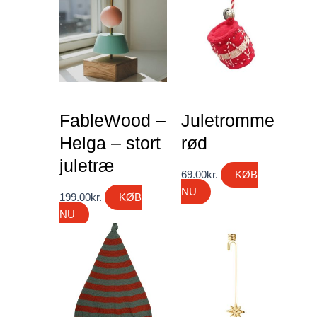
FableWood –
Juletromme
Helga – stort
rød
juletræ
69.00
kr.
KØB
NU
199.00
kr.
KØB
NU