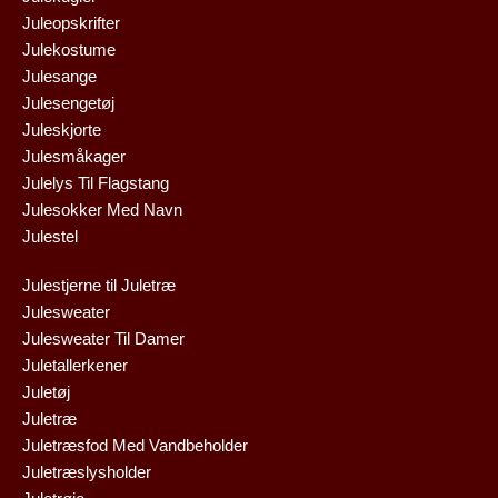
Juleopskrifter
Julekostume
Julesange
Julesengetøj
Juleskjorte
Julesmåkager
Julelys Til Flagstang
Julesokker Med Navn
Julestel
Julestjerne til Juletræ
Julesweater
Julesweater Til Damer
Juletallerkener
Juletøj
Juletræ
Juletræsfod Med Vandbeholder
Juletræslysholder