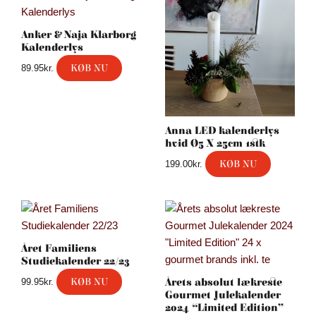
Anker & Naja Klarborg
Kalenderlys
KØB NU
89.95
kr.
Anna LED kalenderlys
hvid Ø5 X 25cm 1stk
KØB NU
199.00
kr.
Året Familiens
Studiekalender 22/23
KØB NU
Årets absolut lækreste
99.95
kr.
Gourmet Julekalender
2024 “Limited Edition”