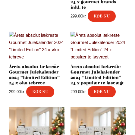
24 x gourmet brands
inkl. te
KØB NU
299.00
kr.
Årets absolut lækreste
Årets absolut lækreste
Gourmet Julekalender
Gourmet Julekalender
2024 “Limited Edition”
2024 “Limited Edition”
24 x øko tebreve
24 x populær te løsvægt
KØB NU
KØB NU
299.00
kr.
299.00
kr.