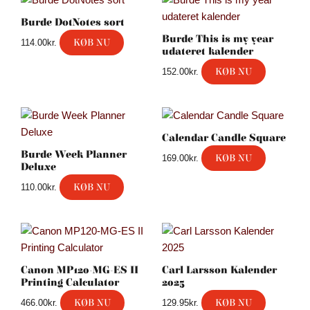
Burde DotNotes sort
Burde This is my year
KØB NU
114.00
kr.
udateret kalender
KØB NU
152.00
kr.
Calendar Candle Square
Burde Week Planner
KØB NU
169.00
kr.
Deluxe
KØB NU
110.00
kr.
Canon MP120-MG-ES II
Carl Larsson Kalender
Printing Calculator
2025
KØB NU
KØB NU
466.00
kr.
129.95
kr.