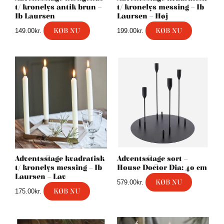
t/ kronelys antik brun –
t/ kronelys messing – Ib
Ib Laursen
Laursen – Høj
KØB NU
KØB NU
149.00
kr.
199.00
kr.
Adventsstage kvadratisk
Adventsstage sort –
t/ kronelys messing – Ib
House Doctor Dia: 40 cm
Laursen – Lav
KØB NU
579.00
kr.
KØB NU
175.00
kr.