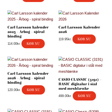
Carl Larsson kalender
Carl Larsson Kalender
2025 – Årbog – spiral
2026
binding
KØB NU
119.95
kr.
KØB NU
114.00
kr.
Carl Larsson kalender
2026 – Årbog – spiral
CASIO CLASSIC (3191) –
binding
BASIC digitalur i stål
med meshlænke
KØB NU
120.00
kr.
KØB NU
499.00
kr.