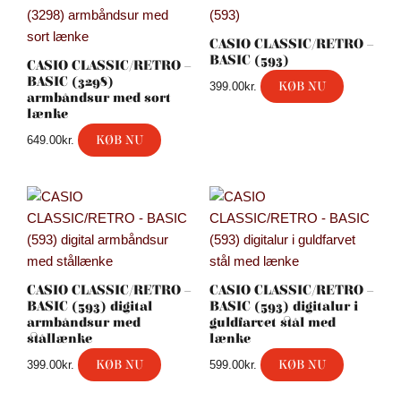
CASIO CLASSIC/RETRO –
BASIC (593)
CASIO CLASSIC/RETRO –
BASIC (3298)
KØB NU
399.00
kr.
armbåndsur med sort
lænke
KØB NU
649.00
kr.
CASIO CLASSIC/RETRO –
CASIO CLASSIC/RETRO –
BASIC (593) digital
BASIC (593) digitalur i
armbåndsur med
guldfarvet stål med
stållænke
lænke
KØB NU
KØB NU
399.00
kr.
599.00
kr.