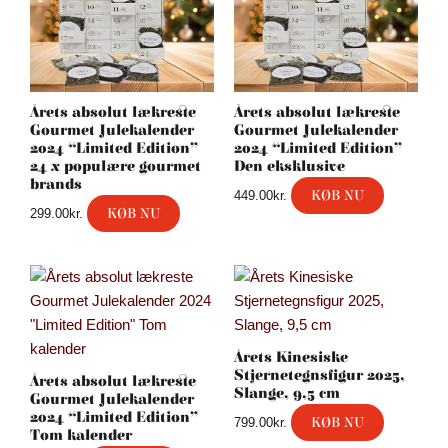
Årets absolut lækreste
Årets absolut lækreste
Gourmet Julekalender
Gourmet Julekalender
2024 “Limited Edition”
2024 “Limited Edition”
24 x populære gourmet
Den eksklusive
brands
KØB NU
449.00
kr.
KØB NU
299.00
kr.
Årets Kinesiske
Stjernetegnsfigur 2025,
Årets absolut lækreste
Slange, 9,5 cm
Gourmet Julekalender
2024 “Limited Edition”
KØB NU
799.00
kr.
Tom kalender