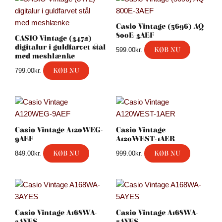
Casio Vintage (5696) AQ-
800E-3AEF
CASIO Vintage (3472)
digitalur i guldfarvet stål
KØB NU
599.00
kr.
med meshlænke
KØB NU
799.00
kr.
Casio Vintage A120WEG-
Casio Vintage
9AEF
A120WEST-1AER
KØB NU
KØB NU
849.00
kr.
999.00
kr.
Casio Vintage A168WA-
Casio Vintage A168WA-
3AYES
5AYES