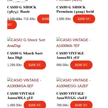
pris
pris
var:
er:
CASIO G-SHOCK
CASIO G-SHOCK
1,199.00kr..
719.40kr..
(5674)_Basic
Premium (3229) hvid
KØB
KØB NU
1,199.00
kr.
719.40
kr.
1,999.00
kr.
NU
CASIO G-Shock Sort
CASIO VINTAGE –
Ana/Digi
A1000MA-7EF
KØB NU
KØB NU
1,299.00
kr.
999.00
kr.
CASIO VINTAGE –
CASIO VINTAGE –
A1000MGA-5EF
A100WEGG-1A2EF
KØB NU
KØB NU
1,499.00
kr.
799.00
kr.