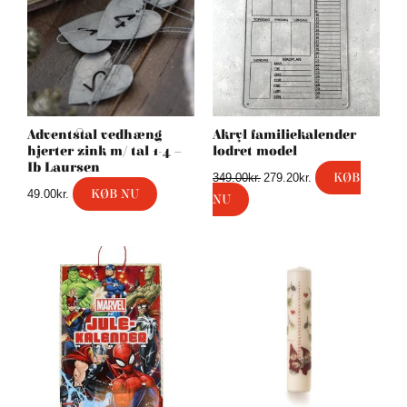
var:
er:
349.00kr..
279.20kr..
Adventstal vedhæng
Akryl familiekalender
hjerter zink m/ tal 1-4 –
lodret model
Ib Laursen
KØB
349.00
kr.
279.20
kr.
KØB NU
49.00
kr.
NU