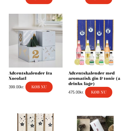
Adventskalender fra
Adventskalender med
Xocolatl
aromatisk gin & tonic (2
drinks/låge)
KØB NU
399.00
kr.
KØB NU
475.00
kr.