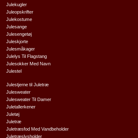
Julekugler
Juleopskrifter
Julekostume
Julesange
Julesengetøj
Juleskjorte
Julesmåkager
Julelys Til Flagstang
Julesokker Med Navn
Julestel
Julestjerne til Juletræ
Julesweater
Julesweater Til Damer
Juletallerkener
Juletøj
Juletræ
Juletræsfod Med Vandbeholder
Juletræslysholder