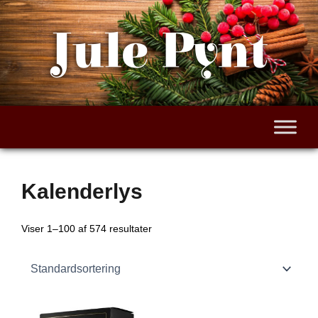
Gå
til
Jule Pynt
indholdet
Kalenderlys
Viser 1–100 af 574 resultater