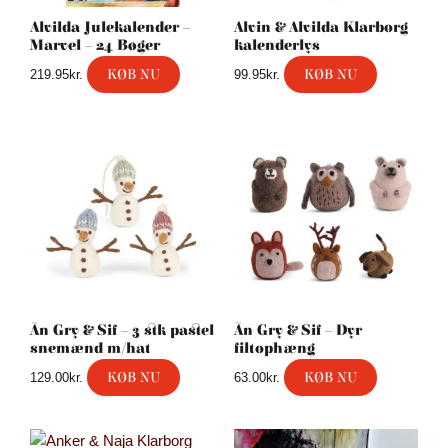
Alvilda Julekalender –
Alvin & Alvilda Klarborg
Marvel – 24 Bøger
kalenderlys
KØB NU
KØB NU
219.95
kr.
99.95
kr.
Ãn Gry & Sif – 3 stk pastel
Ãn Gry & Sif – Dyr
snemænd m/hat
filtophæng
KØB NU
KØB NU
129.00
kr.
63.00
kr.