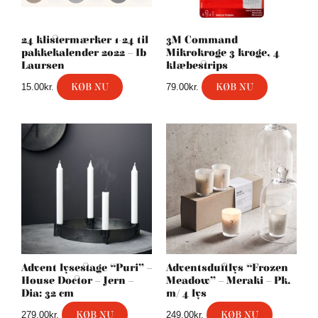
24 klistermærker 1-24 til
3M Command
pakkekalender 2022 – Ib
Mikrokroge 3 kroge, 4
Laursen
klæbestrips
KØB NU
KØB NU
15.00
kr.
79.00
kr.
Advent lysestage “Puri” –
Adventsduftlys “Frozen
House Doctor – Jern –
Meadow” – Meraki – Pk.
Dia: 32 cm
m/ 4 lys
KØB NU
KØB NU
279.00
kr.
249.00
kr.