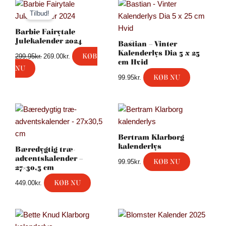
Den
Den
oprindelige
aktuelle
Tilbud!
pris
pris
var:
er:
Barbie Fairytale
299.95kr..
269.00kr..
Julekalender 2024
Bastian – Vinter
Kalenderlys Dia 5 x 25
KØB
299.95
kr.
269.00
kr.
cm Hvid
NU
KØB NU
99.95
kr.
Bertram Klarborg
kalenderlys
Bæredygtig træ-
adventskalender –
KØB NU
99.95
kr.
27×30,5 cm
KØB NU
449.00
kr.