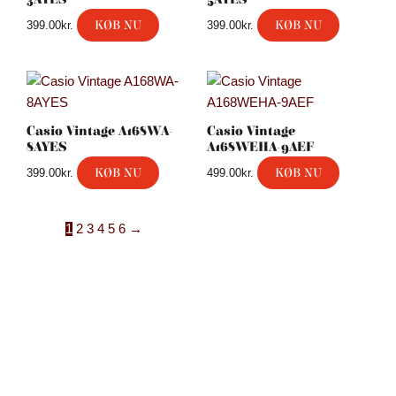
KØB NU
KØB NU
399.00
kr.
399.00
kr.
Casio Vintage A168WA-
Casio Vintage
8AYES
A168WEHA-9AEF
KØB NU
KØB NU
399.00
kr.
499.00
kr.
1
2
3
4
5
6
→