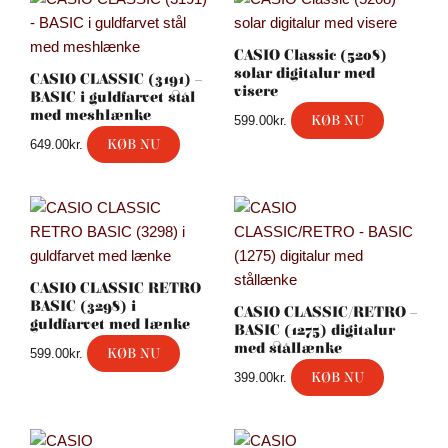
CASIO Classic (5208)
solar digitalur med
CASIO CLASSIC (3191) –
visere
BASIC i guldfarvet stål
med meshlænke
KØB NU
599.00
kr.
KØB NU
649.00
kr.
CASIO CLASSIC RETRO
BASIC (3298) i
CASIO CLASSIC/RETRO –
guldfarvet med lænke
BASIC (1275) digitalur
med stållænke
KØB NU
599.00
kr.
KØB NU
399.00
kr.