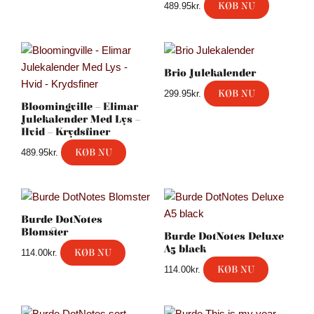
KØB NU
489.95
kr.
Brio Julekalender
KØB NU
299.95
kr.
Bloomingville – Elimar
Julekalender Med Lys –
Hvid – Krydsfiner
KØB NU
489.95
kr.
Burde DotNotes
Blomster
Burde DotNotes Deluxe
A5 black
KØB NU
114.00
kr.
KØB NU
114.00
kr.