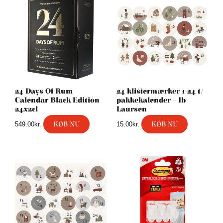
24 Days Of Rum
24 klistermærker 1-24 t/
Calendar Black Edition
pakkekalender – Ib
24x2cl
Laursen
KØB NU
KØB NU
549.00
kr.
15.00
kr.