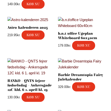
KØB NU
149.00
kr.
Astro-kalenderen 2025
b.n.t/office Ugeplan
KØB NU
219.95
kr.
Whiteboard 60x40cm
KØB NU
179.00
kr.
Barbie Dreamtopia Fairy
Julekalender
BANKO – QNTS fejrer
fødselsdag – Ankersgade
KØB NU
329.00
kr.
12C kld. 6 1. april kl. 19
KØB NU
130.00
kr.