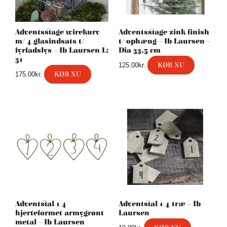
Adventsstage wirekurv
Adventsstage zink finish
m/ 4 glasindsats t/
t/ ophæng – Ib Laursen –
fyrfadslys – Ib Laursen L:
Dia 33,5 cm
31
KØB NU
125.00
kr.
KØB NU
175.00
kr.
Adventstal 1-4
Adventstal 1-4 træ – Ib
hjerteformet armygrønt
Laursen
metal – Ib Laursen