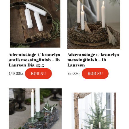
Adventsstage t/ kronelys
Adventsstage t/ kronelys
antik messingfinish – Ib
messingfinish – Ib
Laursen Dia 25,5
Laursen
KØB NU
KØB NU
149.00
kr.
75.00
kr.