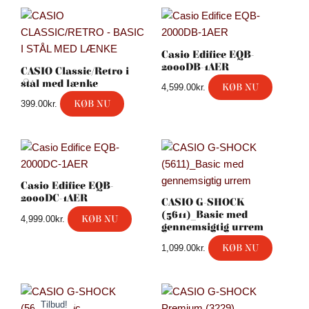
Casio Edifice EQB-
2000DB-1AER
CASIO Classic/Retro i
stål med lænke
KØB NU
4,599.00
kr.
KØB NU
399.00
kr.
Casio Edifice EQB-
2000DC-1AER
CASIO G-SHOCK
(5611)_Basic med
KØB NU
4,999.00
kr.
gennemsigtig urrem
KØB NU
1,099.00
kr.
Den
Den
oprindelige
aktuelle
Tilbud!