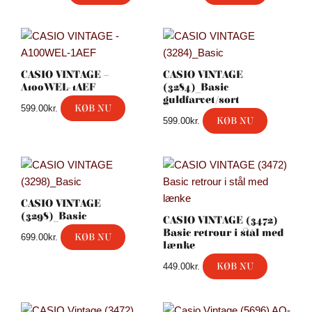
CASIO VINTAGE –
CASIO VINTAGE
A100WEL-1AEF
(3284)_Basic
guldfarvet/sort
KØB NU
599.00
kr.
KØB NU
599.00
kr.
CASIO VINTAGE
(3298)_Basic
CASIO VINTAGE (3472)
Basic retrour i stål med
KØB NU
699.00
kr.
lænke
KØB NU
449.00
kr.