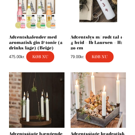
Adventskalender med
Adventslys m/ rødt tal 1-
aromatisk gin & tonic (2
4 hvid – Ib Laursen – H:
drinks/låge) (Beige)
20 cm
KØB NU
KØB NU
475.00
kr.
79.00
kr.
Adventsstage hængende
Adventsstage kvadratisk