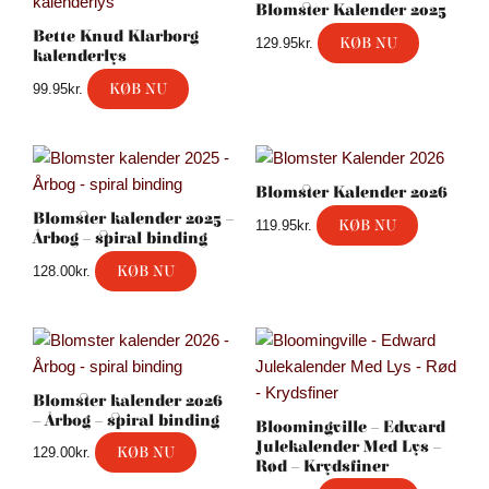
Blomster Kalender 2025
Bette Knud Klarborg
KØB NU
129.95
kr.
kalenderlys
KØB NU
99.95
kr.
Blomster Kalender 2026
Blomster kalender 2025 –
KØB NU
119.95
kr.
Årbog – spiral binding
KØB NU
128.00
kr.
Blomster kalender 2026
– Årbog – spiral binding
Bloomingville – Edward
Julekalender Med Lys –
KØB NU
129.00
kr.
Rød – Krydsfiner