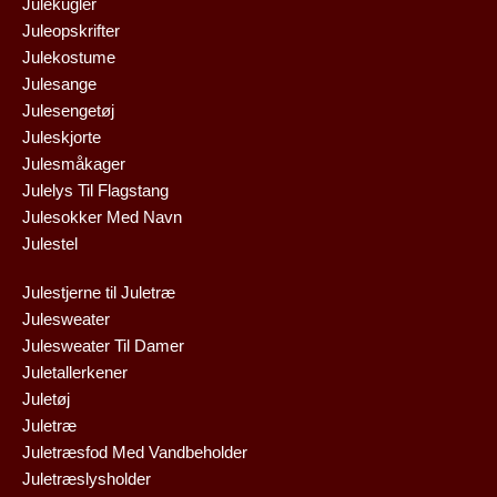
Julekugler
Juleopskrifter
Julekostume
Julesange
Julesengetøj
Juleskjorte
Julesmåkager
Julelys Til Flagstang
Julesokker Med Navn
Julestel
Julestjerne til Juletræ
Julesweater
Julesweater Til Damer
Juletallerkener
Juletøj
Juletræ
Juletræsfod Med Vandbeholder
Juletræslysholder