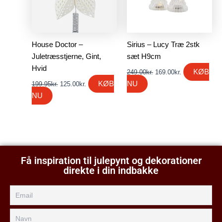
House Doctor –
Sirius – Lucy Træ 2stk
Juletræsstjerne, Gint,
sæt H9cm
Hvid
KØB
249.00
kr.
169.00
kr.
KØB
NU
199.95
kr.
125.00
kr.
NU
Få inspiration til julepynt og dekorationer
direkte i din indbakke