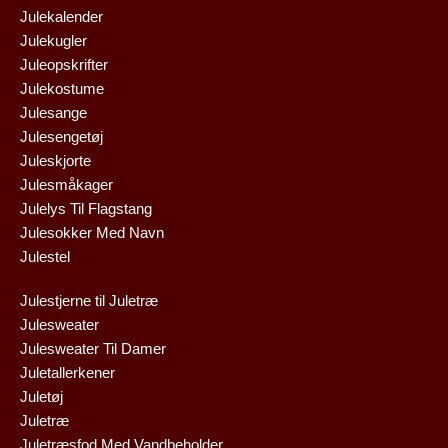
Julekalender
Julekugler
Juleopskrifter
Julekostume
Julesange
Julesengetøj
Juleskjorte
Julesmåkager
Julelys Til Flagstang
Julesokker Med Navn
Julestel
Julestjerne til Juletræ
Julesweater
Julesweater Til Damer
Juletallerkener
Juletøj
Juletræ
Juletræsfod Med Vandbeholder