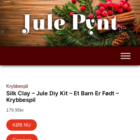
Gå
til
Jule Pynt
indholdet
Krybbespil
Silk Clay – Jule Diy Kit – Et Barn Er Født –
Krybbespil
179.95
kr.
KØB NU