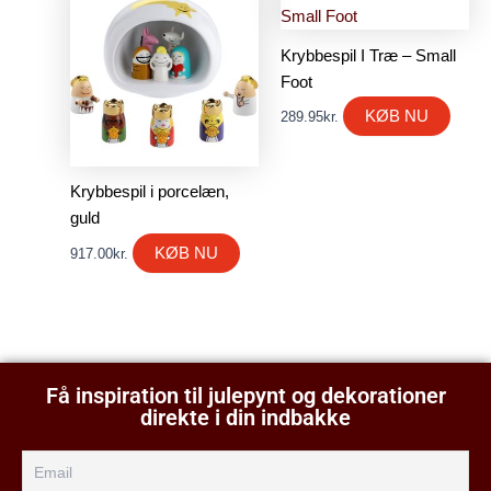
Krybbespil I Træ – Small
Foot
KØB NU
289.95
kr.
Krybbespil i porcelæn,
guld
KØB NU
917.00
kr.
Få inspiration til julepynt og dekorationer
direkte i din indbakke