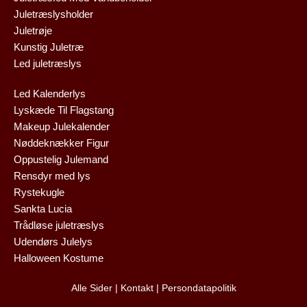
Juletræslysholder
Juletrøje
Kunstig Juletræ
Led juletræslys
Led Kalenderlys
Lyskæde Til Flagstang
Makeup Julekalender
Nøddeknækker Figur
Oppustelig Julemand
Rensdyr med lys
Rystekugle
Sankta Lucia
Trådløse juletræslys
Udendørs Julelys
Halloween Kostume
Alle Sider
|
Kontakt
|
Persondatapolitik