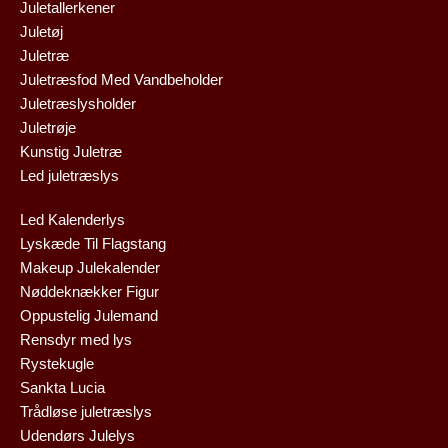
Juletallerkener
Juletøj
Juletræ
Juletræsfod Med Vandbeholder
Juletræslysholder
Juletrøje
Kunstig Juletræ
Led juletræslys
Led Kalenderlys
Lyskæde Til Flagstang
Makeup Julekalender
Nøddeknækker Figur
Oppustelig Julemand
Rensdyr med lys
Rystekugle
Sankta Lucia
Trådløse juletræslys
Udendørs Julelys