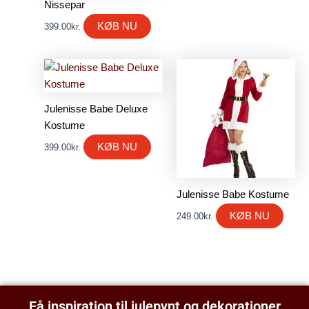
Nissepar
KØB NU
399.00
kr.
Julenisse Babe Deluxe
Kostume
KØB NU
399.00
kr.
Julenisse Babe Kostume
KØB NU
249.00
kr.
Få inspiration til julepynt og dekorationer