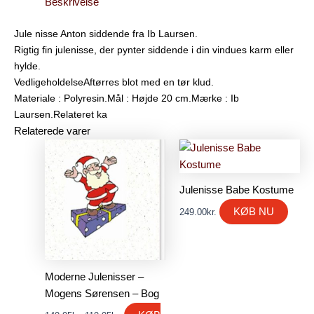
Beskrivelse
Jule nisse Anton siddende fra Ib Laursen.
Rigtig fin julenisse, der pynter siddende i din vindues karm eller
hylde.
VedligeholdelseAftørres blot med en tør klud.
Materiale : Polyresin.Mål : Højde 20 cm.Mærke : Ib
Laursen.Relateret ka
Relaterede varer
Den
Den
oprindelige
aktuelle
pris
pris
var:
er:
Julenisse Babe Kostume
149.95kr..
119.95kr..
KØB NU
249.00
kr.
Moderne Julenisser –
Mogens Sørensen – Bog