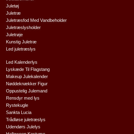
Juletøj
Juletræ
Juletræsfod Med Vandbeholder
Juletræslysholder
Juletrøje
Kunstig Juletræ
Led juletræslys
Led Kalenderlys
Lyskæde Til Flagstang
Makeup Julekalender
Nøddeknækker Figur
Oppustelig Julemand
Rensdyr med lys
Rystekugle
Sankta Lucia
Trådløse juletræslys
Udendørs Julelys
Halloween Kostume