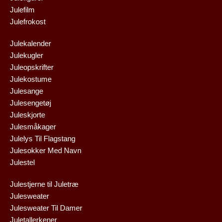
Julefilm
Julefrokost
Julekalender
Julekugler
Juleopskrifter
Julekostume
Julesange
Julesengetøj
Juleskjorte
Julesmåkager
Julelys Til Flagstang
Julesokker Med Navn
Julestel
Julestjerne til Juletræ
Julesweater
Julesweater Til Damer
Juletallerkener