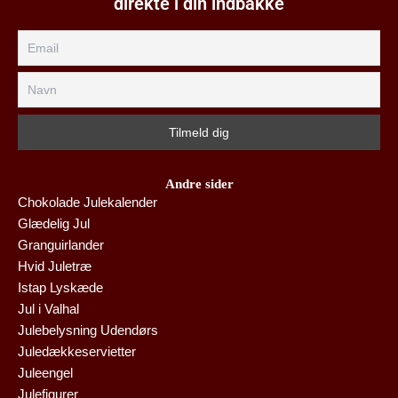
direkte i din indbakke
Andre sider
Chokolade Julekalender
Glædelig Jul
Granguirlander
Hvid Juletræ
Istap Lyskæde
Jul i Valhal
Julebelysning Udendørs
Juledækkeservietter
Juleengel
Julefigurer