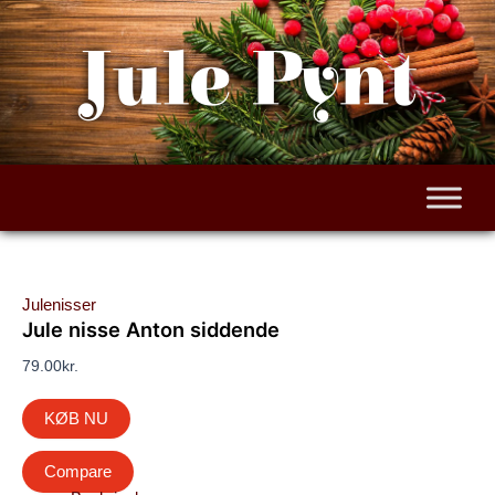
Gå
til
Jule Pynt
indholdet
Julenisser
Jule nisse Anton siddende
79.00
kr.
KØB NU
Compare