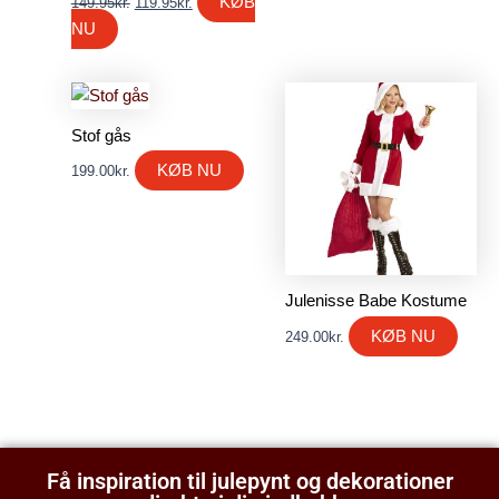
KØB
149.95
kr.
119.95
kr.
NU
Stof gås
KØB NU
199.00
kr.
Julenisse Babe Kostume
KØB NU
249.00
kr.
Få inspiration til julepynt og dekorationer