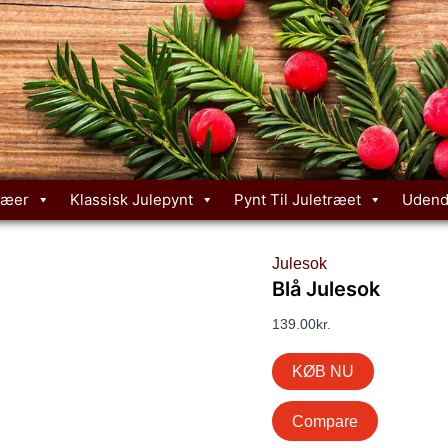
ræer
Klassisk Julepynt
Pynt Til Juletræet
Udend
Julesok
Blå Julesok
139.00
kr.
KØB NU
Compare