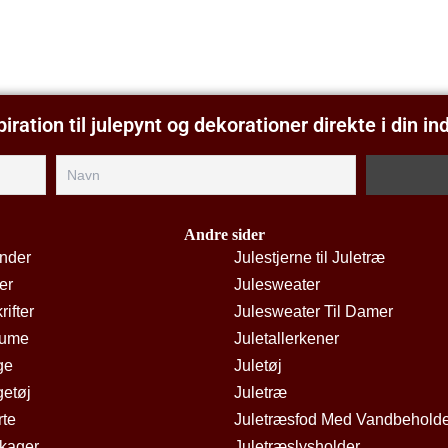
piration til julepynt og dekorationer direkte i din i
Andre sider
ender
Julestjerne til Juletræ
er
Julesweater
rifter
Julesweater Til Damer
tume
Juletallerkener
ge
Juletøj
getøj
Juletræ
rte
Juletræsfod Med Vandbehold
kager
Juletræslysholder