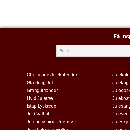
Få ins
Chokolade Julekalender
Julekal
Glædelig Jul
Julekugl
Granguirlander
Juleopsk
Hvid Juletræ
Julekos
Istap Lyskæde
Julesan
Jul i Valhal
Julesen
Julebelysning Udendørs
Juleskjo
Juledækkeservietter
Julesmå