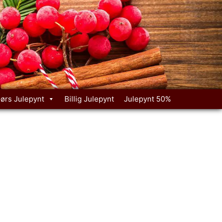
ørs Julepynt
Billig Julepynt
Julepynt 50%