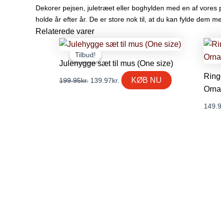
Dekorer pejsen, juletræet eller boghylden med en af vores p
holde år efter år. De er store nok til, at du kan fylde dem 
Relaterede varer
Den
Den
oprindelige
aktuelle
Tilbud!
Tilbud!
pris
pris
Julehygge sæt til mus (One size)
var:
er:
Ring
199.95kr..
139.97kr..
KØB NU
199.95
kr.
139.97
kr.
Orna
149.