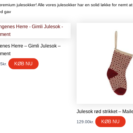
remium julesokker! Alle vores julesokker har en solid løkke for nemt at
med gav
enes Herre – Gimli Julesok –
ment
KØB NU
95
kr.
Julesok rød strikket – Mail
KØB NU
129.00
kr.