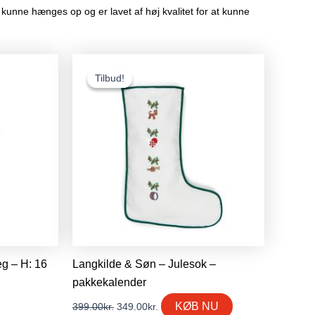
 kunne hænges op og er lavet af høj kvalitet for at kunne
Den
Den
oprindelige
aktuelle
Tilbud!
Tilbud!
pris
pris
var:
er:
399.00kr..
349.00kr..
eg – H: 16
Langkilde & Søn – Julesok –
pakkekalender
KØB NU
399.00
kr.
349.00
kr.