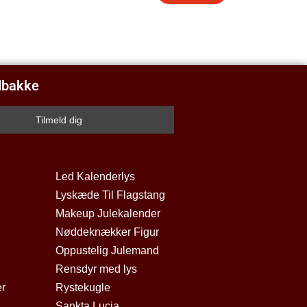
ndbakke
Led Kalenderlys
Lyskæde Til Flagstang
Makeup Julekalender
Nøddeknækker Figur
Oppustelig Julemand
Rensdyr med lys
er
Rystekugle
Sankta Lucia