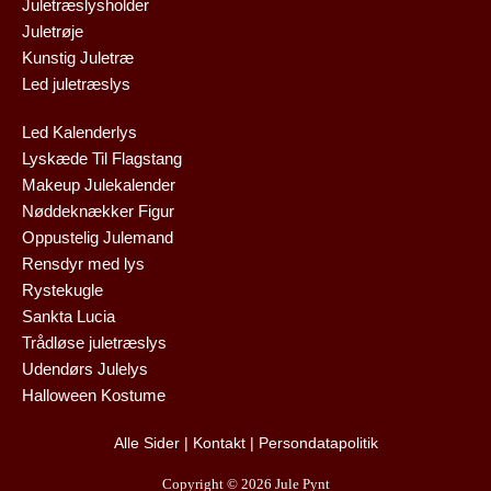
Juletræslysholder
Juletrøje
Kunstig Juletræ
Led juletræslys
Led Kalenderlys
Lyskæde Til Flagstang
Makeup Julekalender
Nøddeknækker Figur
Oppustelig Julemand
Rensdyr med lys
Rystekugle
Sankta Lucia
Trådløse juletræslys
Udendørs Julelys
Halloween Kostume
Alle Sider
|
Kontakt
|
Persondatapolitik
Copyright © 2026 Jule Pynt