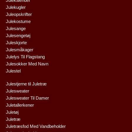
Julekalender
Julekugler
Juleopskrifter
Julekostume
Julesange
Julesengetøj
Juleskjorte
Julesmåkager
Julelys Til Flagstang
Julesokker Med Navn
Julestel
Julestjerne til Juletræ
Julesweater
Julesweater Til Damer
Juletallerkener
Juletøj
Juletræ
Juletræsfod Med Vandbeholder