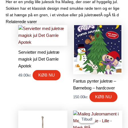
Her er en yndig lille julesok fra Maileg, der oser af hyggelig jul.
Sokken har et klassisk design med smukke røde tern og er lige
til at hænge på en gren, i et vindue eller på juletræetÂ ogÂ få d
Relaterede varer
Servietter med juletræ
magisk jul Det Gamle
Apotek
KØB NU
49.00
kr.
Fantus pynter juletræ –
Børnebog – hardcover
KØB NU
150.00
kr.
Den
Den
oprindelige
aktuelle
Tilbud!
Tilbud!
pris
pris
var:
er: