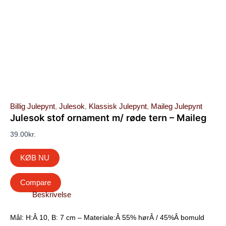
Billig Julepynt
,
Julesok
,
Klassisk Julepynt
,
Maileg Julepynt
Julesok stof ornament m/ røde tern – Maileg
39.00
kr.
KØB NU
Compare
Beskrivelse
Mål: H:Â 10, B: 7 cm – Materiale:Â 55% hørÂ / 45%Â bomuld