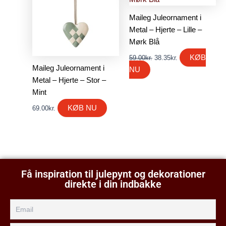
59.00kr..
38.35kr..
Maileg Juleornament i
Metal – Hjerte – Lille –
Mørk Blå
KØB
59.00
kr.
38.35
kr.
Maileg Juleornament i
NU
Metal – Hjerte – Stor –
Mint
KØB NU
69.00
kr.
Få inspiration til julepynt og dekorationer
direkte i din indbakke