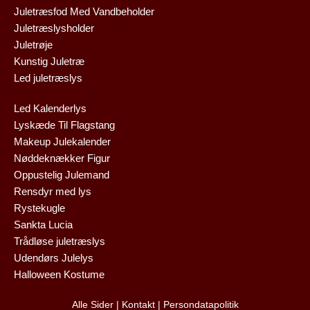
Juletræsfod Med Vandbeholder
Juletræslysholder
Juletrøje
Kunstig Juletræ
Led juletræslys
Led Kalenderlys
Lyskæde Til Flagstang
Makeup Julekalender
Nøddeknækker Figur
Oppustelig Julemand
Rensdyr med lys
Rystekugle
Sankta Lucia
Trådløse juletræslys
Udendørs Julelys
Halloween Kostume
Alle Sider
|
Kontakt
|
Persondatapolitik