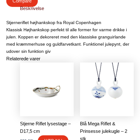
Compare
Beskrivelse
Stjerneriflet højhankskop fra Royal Copenhagen
Klassisk Højhankskop perfekt til alle former for varme drikke i
julen. Koppen er dekoreret med den klassiske granguirlande
med kræmmerhuse og guldfarvetkant. Funktionel julepynt, der
udover sin funktion giv
Relaterede varer
Den
Den
oprindelige
aktuelle
pris
pris
var:
er:
729.00kr..
546.75kr..
Stjerne Riflet lysestage –
Blå Mega Riflet &
D17,5 cm
Prinsesse julekugle – 2
stk