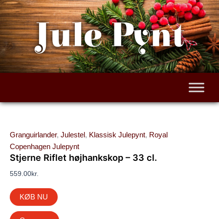
Gå
til
Jule Pynt
indholdet
Granguirlander
,
Julestel
,
Klassisk Julepynt
,
Royal
Copenhagen Julepynt
Stjerne Riflet højhankskop – 33 cl.
559.00
kr.
KØB NU