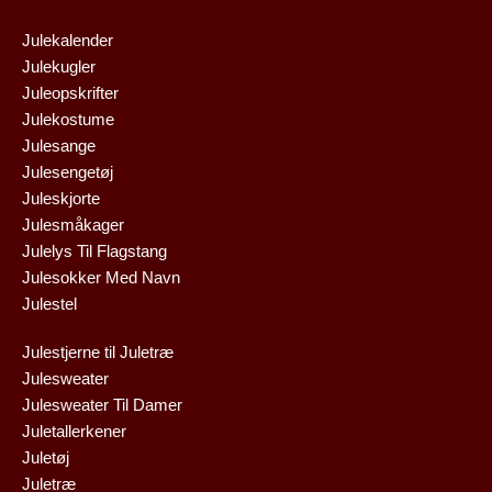
Julekalender
Julekugler
Juleopskrifter
Julekostume
Julesange
Julesengetøj
Juleskjorte
Julesmåkager
Julelys Til Flagstang
Julesokker Med Navn
Julestel
Julestjerne til Juletræ
Julesweater
Julesweater Til Damer
Juletallerkener
Juletøj
Juletræ