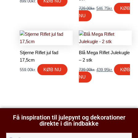
KØB NU
899.00
kr.
KØB
729.00
kr.
546.75
kr.
NU
Den
Den
oprindelige
aktuelle
pris
pris
var:
er:
Stjerne Riflet jul fad
Blå Mega Riflet Julekugle
739.00kr..
439.95kr..
17,5cm
– 2 stk
KØB NU
KØB
559.00
kr.
739.00
kr.
439.95
kr.
NU
Få inspiration til julepynt og dekorationer
direkte i din indbakke