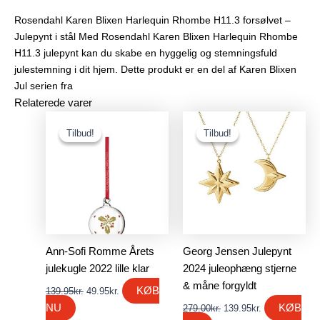
Rosendahl Karen Blixen Harlequin Rhombe H11.3 forsølvet –
Julepynt i stål Med Rosendahl Karen Blixen Harlequin Rhombe
H11.3 julepynt kan du skabe en hyggelig og stemningsfuld
julestemning i dit hjem. Dette produkt er en del af Karen Blixen
Jul serien fra
Relaterede varer
Den
Den
Den
Den
oprindelige
aktuelle
oprindelige
aktuelle
Tilbud!
Tilbud!
Tilbud!
Tilbud!
pris
pris
pris
pris
var:
er:
var:
er:
139.95kr..
49.95kr..
279.00kr..
139.95kr..
Ann-Sofi Romme Årets
Georg Jensen Julepynt
julekugle 2022 lille klar
2024 juleophæng stjerne
& måne forgyldt
KØB
139.95
kr.
49.95
kr.
NU
KØB
279.00
kr.
139.95
kr.