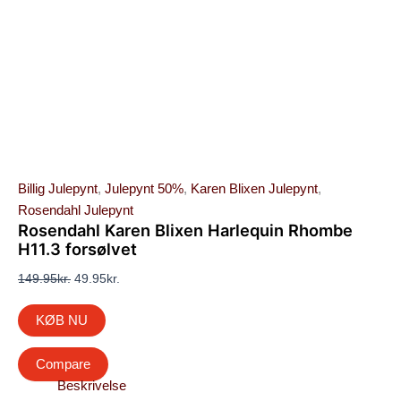
Billig Julepynt
,
Julepynt 50%
,
Karen Blixen Julepynt
,
Rosendahl Julepynt
Rosendahl Karen Blixen Harlequin Rhombe
H11.3 forsølvet
149.95
kr.
49.95
kr.
KØB NU
Compare
Beskrivelse