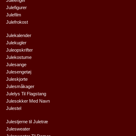
Juleengel
Julefigurer
Julefilm
Julefrokost
Julekalender
Julekugler
Juleopskrifter
Julekostume
Julesange
Julesengetøj
Juleskjorte
Julesmåkager
Julelys Til Flagstang
Julesokker Med Navn
Julestel
Julestjerne til Juletræ
Julesweater