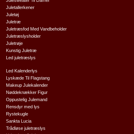
Julesweater Til Damer
Juletallerkener
Juletøj
Juletræ
Juletræsfod Med Vandbeholder
Juletræslysholder
Juletrøje
Kunstig Juletræ
Led juletræslys
Led Kalenderlys
Lyskæde Til Flagstang
Makeup Julekalender
Nøddeknækker Figur
Oppustelig Julemand
Rensdyr med lys
Rystekugle
Sankta Lucia
Trådløse juletræslys