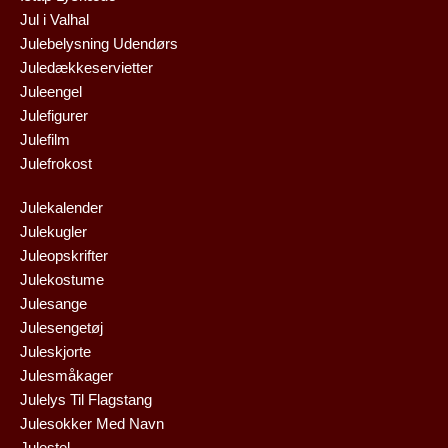
Jul i Valhal
Julebelysning Udendørs
Juledækkeservietter
Juleengel
Julefigurer
Julefilm
Julefrokost
Julekalender
Julekugler
Juleopskrifter
Julekostume
Julesange
Julesengetøj
Juleskjorte
Julesmåkager
Julelys Til Flagstang
Julesokker Med Navn
Julestel