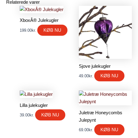
Relaterede varer
XboxÂ® Julekugler
KØB NU
199.00
kr.
Sjove julekugler
KØB NU
49.00
kr.
Lilla julekugler
Juletræ Honeycombs
KØB NU
39.00
kr.
Julepynt
KØB NU
69.00
kr.