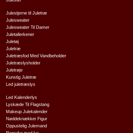
Julestjerne til Juletræ
Julesweater
Julesweater Til Damer
Juletallerkener
Juletøj
Juletræ
Juletræsfod Med Vandbeholder
Juletræslysholder
Juletrøje
Kunstig Juletræ
Led juletræslys
Led Kalenderlys
Lyskæde Til Flagstang
Makeup Julekalender
Nøddeknækker Figur
Oppustelig Julemand
Rensdyr med lys