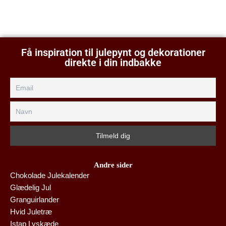
Få inspiration til julepynt og dekorationer
direkte i din indbakke
Andre sider
Chokolade Julekalender
Glædelig Jul
Granguirlander
Hvid Juletræ
Istap Lyskæde