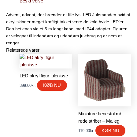
Beskrivelse
Advent, advent, der brænder et lille lys! LED Julemanden hvid af
akryl skinner meget kraftigt takket være de kold hvide LED’er
Den betjenes via et 5 m langt kabel med IP44 adapter. Figuren
er velegnet til indendørs og udendørs julebrug og er nem at
rengør
Relaterede varer
LED akryl figur julenisse
KØB NU
399.00
kr.
Miniature lænestol m/
røde striber – Maileg
KØB NU
119.00
kr.