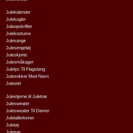
Julekalender
Julekugler
Juleopskrifter
Julekostume
Julesange
Julesengetøj
Juleskjorte
Julesmåkager
Julelys Til Flagstang
Julesokker Med Navn
Julestel
Julestjerne til Juletræ
Julesweater
Julesweater Til Damer
Juletallerkener
Juletøj
Juletræ