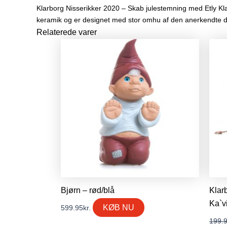
Klarborg Nisserikker 2020 – Skab julestemning med Etly Klarb
keramik og er designet med stor omhu af den anerkendte 
Relaterede varer
Bjørn – rød/blå
Klar
Ka`v
KØB NU
599.95
kr.
199.