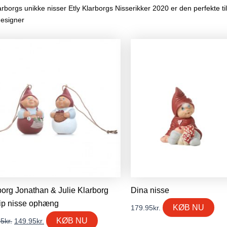
orgs unikke nisser Etly Klarborgs Nisserikker 2020 er den perfekte tilfø
designer
Den
Den
oprindelige
aktuelle
pris
pris
var:
er:
199.95kr..
149.95kr..
borg Jonathan & Julie Klarborg
Dina nisse
ip nisse ophæng
KØB NU
179.95
kr.
KØB NU
95
kr.
149.95
kr.