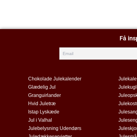
Få ins
Chokolade Julekalender
Julekal
Glædelig Jul
Julekugl
Granguirlander
Juleopsk
Hvid Juletræ
Julekos
Istap Lyskæde
Julesan
Jul i Valhal
Julesen
Julebelysning Udendørs
Juleskjo
Juledækkeservietter
Julesmå