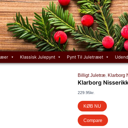
ræer
Klassisk Julepynt
Pynt Til Juletræet
Udend
Billigt Juletræ
,
Klarborg 
Klarborg Nisserik
229.95
kr.
KØB NU
Compare