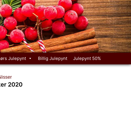
ørs Julepynt
Billig Julepynt
Julepynt 50%
Nisser
ker 2020