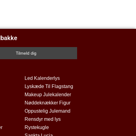
ndbakke
Led Kalenderlys
Lyskæde Til Flagstang
Makeup Julekalender
Nøddeknækker Figur
Oppustelig Julemand
Rensdyr med lys
er
Rystekugle
Sankta Lucia