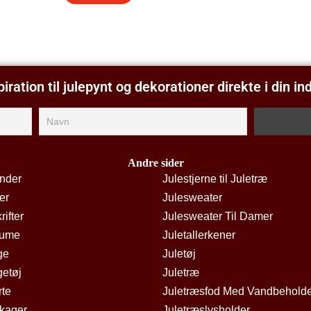
piration til julepynt og dekorationer direkte i din i
Andre sider
ender
Julestjerne til Juletræ
er
Julesweater
rifter
Julesweater Til Damer
tume
Juletallerkener
ge
Juletøj
getøj
Juletræ
rte
Juletræsfod Med Vandbehold
kager
Juletræslysholder