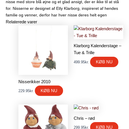
nisse med store blå øjne og et glad ansigt, der er ikke til at stå
for. Nisserne er designet af Etly Klarborg, inspireret af hendes
familie og venner, derfor har hver nisse deres helt egen
Relaterede varer
Klarborg Kalenderstage –
Tue & Trille
KØB NU
499.95
kr.
Nisserikker 2010
KØB NU
229.95
kr.
Chris – rød
KØB NU
299.95
kr.