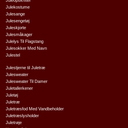
Juleopskrifter
Julekostume
Julesange
Julesengetøj
Juleskjorte
Julesmåkager
Julelys Til Flagstang
Julesokker Med Navn
Julestel
Julestjerne til Juletræ
Julesweater
Julesweater Til Damer
Juletallerkener
Juletøj
Juletræ
Juletræsfod Med Vandbeholder
Juletræslysholder
Juletrøje