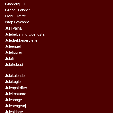
Glædelig Jul
Granguirlander
Hvid Juletræ
Istap Lyskæde
Jul i Valhal
Julebelysning Udendørs
Juledækkeservietter
Juleengel
Julefigurer
Julefilm
Julefrokost
Julekalender
Julekugler
Juleopskrifter
Julekostume
Julesange
Julesengetøj
Juleskjorte