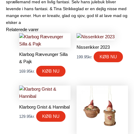
sprællemand med en livlig fantasi. Selv hans julebuk bliver
levende i hans fantasi. & Tina Strikkeglad er en dejlig nisse med
mange evner. Hun er kreativ, glad og sjov, god til at lave mad og
elsker a
Relaterede varer
Nisserikker 2023
Klarbog Ræveunger Silla
KØB NU
199.95
kr.
& Pajk
KØB NU
169.95
kr.
Klarborg Gnist & Hannibal
KØB NU
129.95
kr.