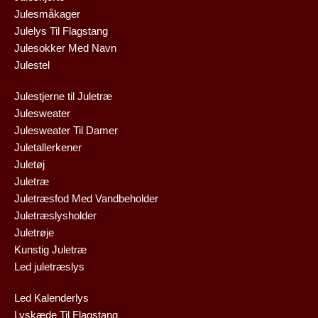
Julesmåkager
Julelys Til Flagstang
Julesokker Med Navn
Julestel
Julestjerne til Juletræ
Julesweater
Julesweater Til Damer
Juletallerkener
Juletøj
Juletræ
Juletræsfod Med Vandbeholder
Juletræslysholder
Juletrøje
Kunstig Juletræ
Led juletræslys
Led Kalenderlys
Lyskæde Til Flagstang