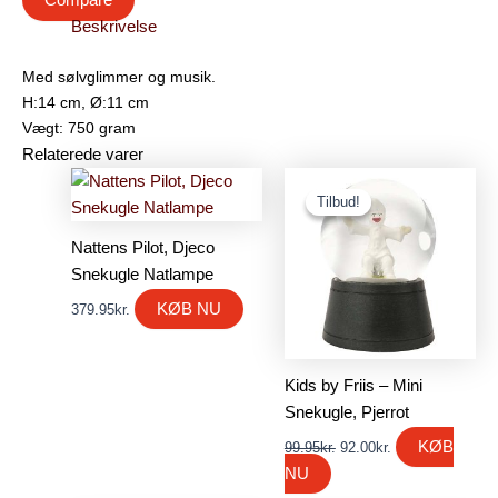
Compare
Beskrivelse
Med sølvglimmer og musik.
H:14 cm, Ø:11 cm
Vægt: 750 gram
Relaterede varer
Den
Den
oprindelige
aktuelle
Tilbud!
Tilbud!
pris
pris
var:
er:
Nattens Pilot, Djeco
99.95kr..
92.00kr..
Snekugle Natlampe
KØB NU
379.95
kr.
Kids by Friis – Mini
Snekugle, Pjerrot
KØB
99.95
kr.
92.00
kr.
NU