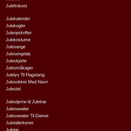
Julefrokost
Julekalender
Julekugler
Juleopskrifter
Julekostume
Julesange
Julesengetøj
Juleskjorte
Julesmåkager
Julelys Til Flagstang
Julesokker Med Navn
Julestel
Julestjerne til Juletræ
Julesweater
Julesweater Til Damer
Juletallerkener
Juletøj