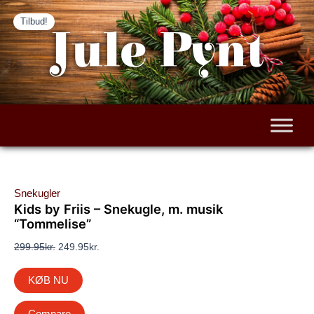
Den
Den
Gå
Tilbud!
oprindelige
aktuelle
til
Jule Pynt
pris
pris
indholdet
var:
er:
299.95kr..
249.95kr..
Snekugler
Kids by Friis – Snekugle, m. musik
“Tommelise”
299.95
kr.
249.95
kr.
KØB NU