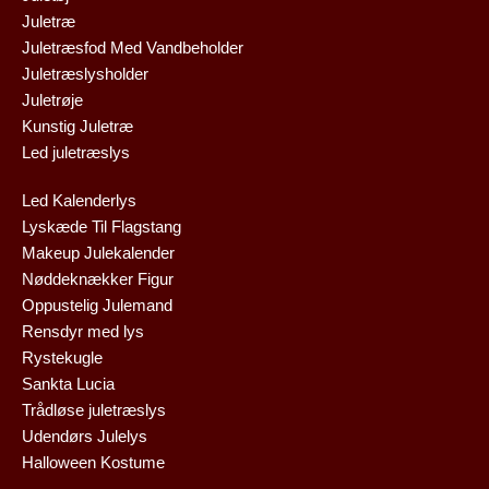
Juletræ
Juletræsfod Med Vandbeholder
Juletræslysholder
Juletrøje
Kunstig Juletræ
Led juletræslys
Led Kalenderlys
Lyskæde Til Flagstang
Makeup Julekalender
Nøddeknækker Figur
Oppustelig Julemand
Rensdyr med lys
Rystekugle
Sankta Lucia
Trådløse juletræslys
Udendørs Julelys
Halloween Kostume