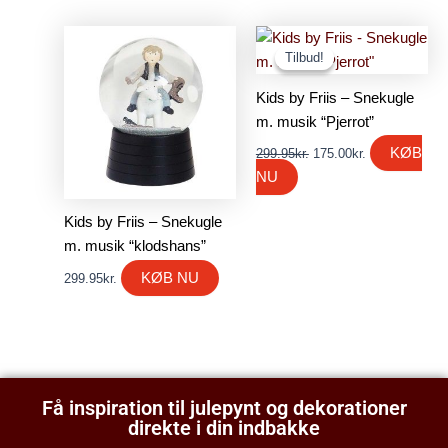
Den
Den
oprindelige
aktuelle
Tilbud!
Tilbud!
pris
pris
var:
er:
Kids by Friis – Snekugle
299.95kr..
175.00kr..
m. musik “Pjerrot”
KØB
299.95
kr.
175.00
kr.
NU
Kids by Friis – Snekugle
m. musik “klodshans”
KØB NU
299.95
kr.
Få inspiration til julepynt og dekorationer
direkte i din indbakke