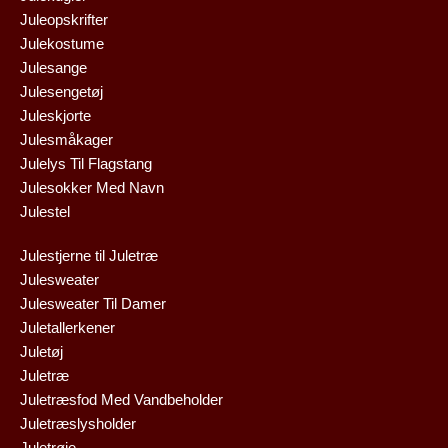
Juleopskrifter
Julekostume
Julesange
Julesengetøj
Juleskjorte
Julesmåkager
Julelys Til Flagstang
Julesokker Med Navn
Julestel
Julestjerne til Juletræ
Julesweater
Julesweater Til Damer
Juletallerkener
Juletøj
Juletræ
Juletræsfod Med Vandbeholder
Juletræslysholder
Juletrøje