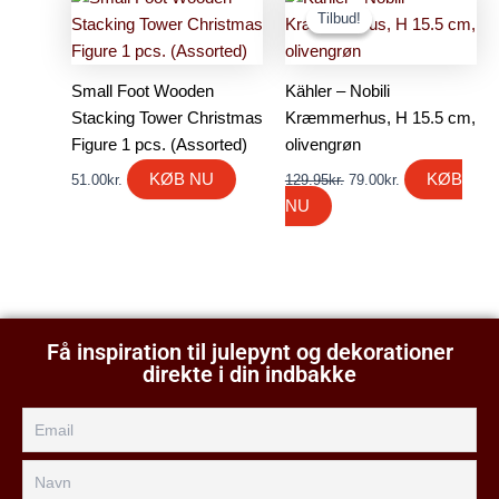
oprindelige
aktuelle
Tilbud!
Tilbud!
pris
pris
var:
er:
129.95kr..
79.00kr..
Small Foot Wooden
Kähler – Nobili
Stacking Tower Christmas
Kræmmerhus, H 15.5 cm,
Figure 1 pcs. (Assorted)
olivengrøn
KØB NU
KØB
51.00
kr.
129.95
kr.
79.00
kr.
NU
Få inspiration til julepynt og dekorationer
direkte i din indbakke