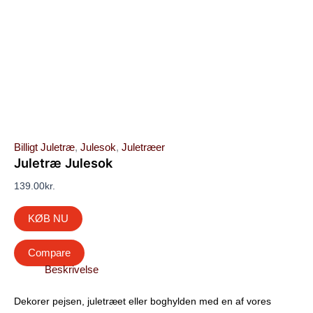
Billigt Juletræ
,
Julesok
,
Juletræer
Juletræ Julesok
139.00
kr.
KØB NU
Compare
Beskrivelse
Dekorer pejsen, juletræet eller boghylden med en af vores