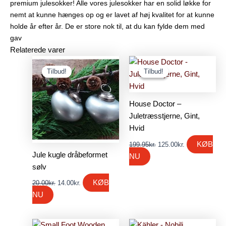
premium julesokker! Alle vores julesokker har en solid løkke for
nemt at kunne hænges op og er lavet af høj kvalitet for at kunne
holde år efter år. De er store nok til, at du kan fylde dem med
gav
Relaterede varer
Den
Den
Den
Den
oprindelige
aktuelle
oprindelige
aktuelle
Tilbud!
Tilbud!
Tilbud!
Tilbud!
pris
pris
pris
pris
var:
er:
var:
er:
20.00kr..
14.00kr..
199.95kr..
125.00kr..
House Doctor –
Juletræsstjerne, Gint,
Hvid
KØB
199.95
kr.
125.00
kr.
Jule kugle dråbeformet
NU
sølv
KØB
20.00
kr.
14.00
kr.
NU
Den
Den