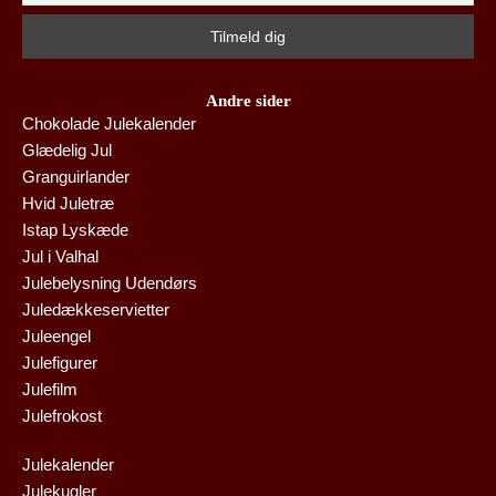
Andre sider
Chokolade Julekalender
Glædelig Jul
Granguirlander
Hvid Juletræ
Istap Lyskæde
Jul i Valhal
Julebelysning Udendørs
Juledækkeservietter
Juleengel
Julefigurer
Julefilm
Julefrokost
Julekalender
Julekugler