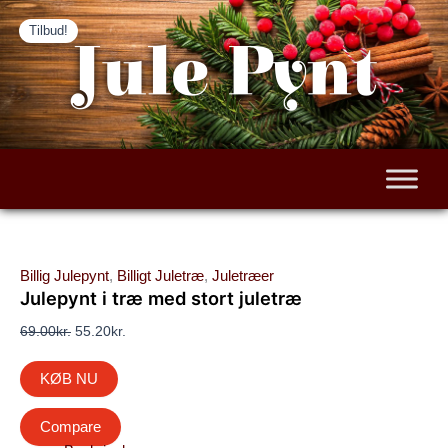
Den
Den
Gå
Tilbud!
oprindelige
aktuelle
til
Jule Pynt
pris
pris
indholdet
var:
er:
69.00kr..
55.20kr..
Billig Julepynt
,
Billigt Juletræ
,
Juletræer
Julepynt i træ med stort juletræ
69.00
kr.
55.20
kr.
KØB NU
Compare