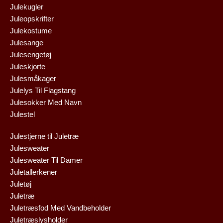
Julekugler
Juleopskrifter
Julekostume
Julesange
Julesengetøj
Juleskjorte
Julesmåkager
Julelys Til Flagstang
Julesokker Med Navn
Julestel
Julestjerne til Juletræ
Julesweater
Julesweater Til Damer
Juletallerkener
Juletøj
Juletræ
Juletræsfod Med Vandbeholder
Juletræslysholder