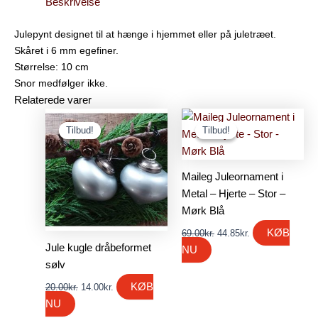
Beskrivelse
Julepynt designet til at hænge i hjemmet eller på juletræet.
Skåret i 6 mm egefiner.
Størrelse: 10 cm
Snor medfølger ikke.
Relaterede varer
Den
Den
Den
Den
oprindelige
aktuelle
oprindelige
aktuelle
Tilbud!
Tilbud!
Tilbud!
Tilbud!
pris
pris
pris
pris
var:
er:
var:
er:
20.00kr..
14.00kr..
69.00kr..
44.85kr..
Maileg Juleornament i
Metal – Hjerte – Stor –
Mørk Blå
KØB
69.00
kr.
44.85
kr.
Jule kugle dråbeformet
NU
sølv
KØB
20.00
kr.
14.00
kr.
NU