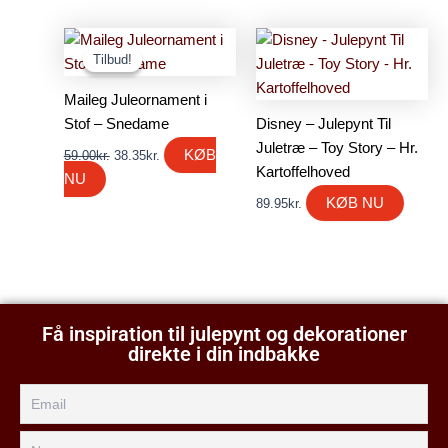
Den
Den
oprindelige
aktuelle
Tilbud!
Tilbud!
pris
pris
var:
er:
Maileg Juleornament i
59.00kr..
38.35kr..
Stof – Snedame
Disney – Julepynt Til
Juletræ – Toy Story – Hr.
KØB
59.00
kr.
38.35
kr.
Kartoffelhoved
NU
KØB NU
89.95
kr.
Få inspiration til julepynt og dekorationer
direkte i din indbakke