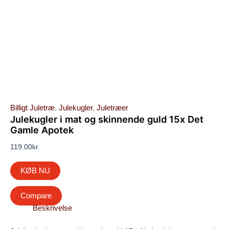
Billigt Juletræ
,
Julekugler
,
Juletræer
Julekugler i mat og skinnende guld 15x Det
Gamle Apotek
119.00
kr.
KØB NU
Compare
Beskrivelse