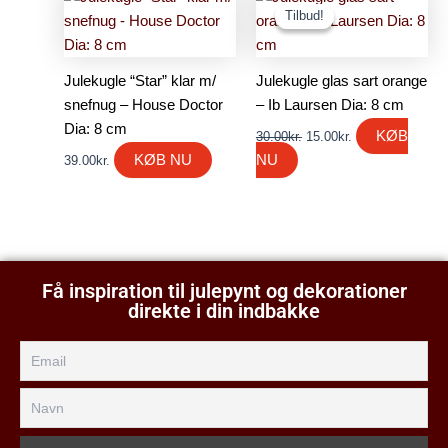
oprindelige
aktuelle
Tilbud!
Tilbud!
pris
pris
var:
er:
30.00kr..
15.00kr..
Julekugle “Star” klar m/
Julekugle glas sart orange
snefnug – House Doctor
– Ib Laursen Dia: 8 cm
Dia: 8 cm
KØB
30.00
kr.
15.00
kr.
KØB NU
NU
39.00
kr.
Få inspiration til julepynt og dekorationer
direkte i din indbakke