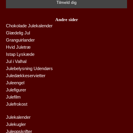
Andre sider
Chokolade Julekalender
Glædelig Jul
Granguirlander
Hvid Juletræ
Istap Lyskæde
Jul i Valhal
Julebelysning Udendørs
Juledækkeservietter
Juleengel
Julefigurer
Julefilm
Julefrokost
Julekalender
Julekugler
Juleopskrifter