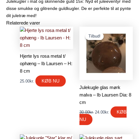
Julekugler i mat og skinnende guld 15x: Nyd et juleeventyr med
disse smukke og glitrende guldkugler. De er perfekte til at pynte
dit juletræ med!
Relaterede varer
Den
Den
oprindelige
aktuelle
Tilbud!
Tilbud!
pris
pris
var:
er:
30.00kr..
24.00kr..
Hjerte lys rosa metal t/
ophæng – Ib Laursen – H:
8 cm
KØB NU
25.00
kr.
Julekugle glas mørk
malva – Ib Laursen Dia: 8
cm
KØB
30.00
kr.
24.00
kr.
NU
Den
Den