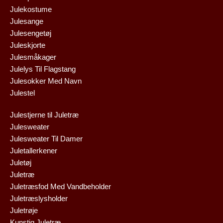
Julekostume
Julesange
Julesengetøj
Juleskjorte
Julesmåkager
Julelys Til Flagstang
Julesokker Med Navn
Julestel
Julestjerne til Juletræ
Julesweater
Julesweater Til Damer
Juletallerkener
Juletøj
Juletræ
Juletræsfod Med Vandbeholder
Juletræslysholder
Juletrøje
Kunstig Juletræ