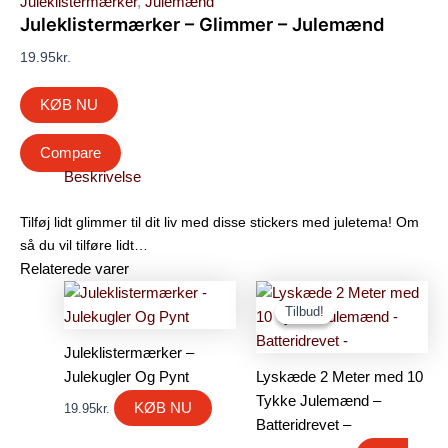
Juleklistermærker
,
Julemænd
Juleklistermærker – Glimmer – Julemænd
19.95
kr.
KØB NU
Compare
Beskrivelse
Tilføj lidt glimmer til dit liv med disse stickers med juletema! Om
så du vil tilføre lidt…
Relaterede varer
Den
Den
oprindelige
aktuelle
Tilbud!
Tilbud!
pris
pris
var:
er:
Juleklistermærker –
59.00kr..
39.00kr..
Julekugler Og Pynt
Lyskæde 2 Meter med 10
Tykke Julemænd –
KØB NU
19.95
kr.
Batteridrevet –