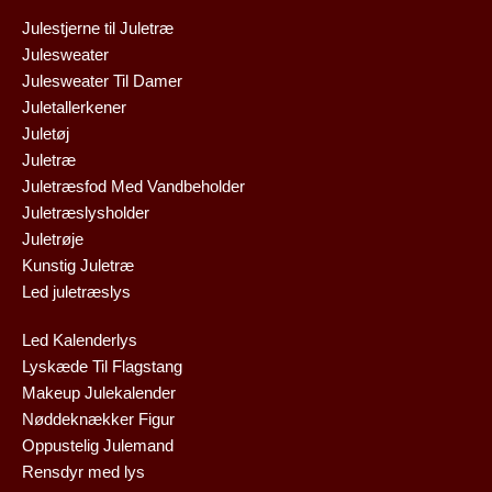
Julestjerne til Juletræ
Julesweater
Julesweater Til Damer
Juletallerkener
Juletøj
Juletræ
Juletræsfod Med Vandbeholder
Juletræslysholder
Juletrøje
Kunstig Juletræ
Led juletræslys
Led Kalenderlys
Lyskæde Til Flagstang
Makeup Julekalender
Nøddeknækker Figur
Oppustelig Julemand
Rensdyr med lys