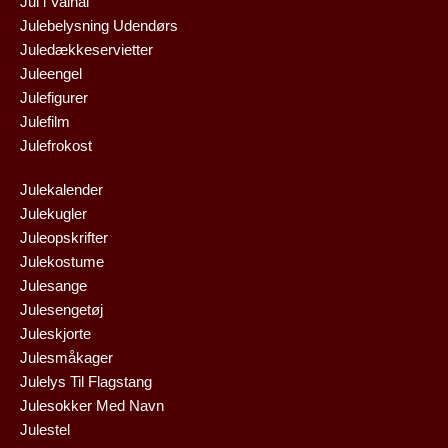
Jul i Valhal
Julebelysning Udendørs
Juledækkeservietter
Juleengel
Julefigurer
Julefilm
Julefrokost
Julekalender
Julekugler
Juleopskrifter
Julekostume
Julesange
Julesengetøj
Juleskjorte
Julesmåkager
Julelys Til Flagstang
Julesokker Med Navn
Julestel