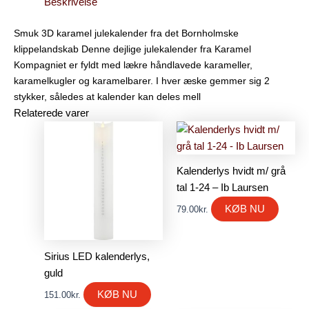
Beskrivelse
Smuk 3D karamel julekalender fra det Bornholmske
klippelandskab Denne dejlige julekalender fra Karamel
Kompagniet er fyldt med lækre håndlavede karameller,
karamelkugler og karamelbarer. I hver æske gemmer sig 2
stykker, således at kalender kan deles mell
Relaterede varer
Kalenderlys hvidt m/ grå
tal 1-24 – Ib Laursen
KØB NU
79.00
kr.
Sirius LED kalenderlys,
guld
KØB NU
151.00
kr.