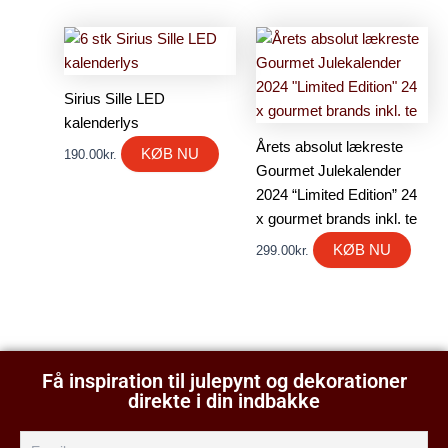
Sirius Sille LED
kalenderlys
Årets absolut lækreste
KØB NU
190.00
kr.
Gourmet Julekalender
2024 “Limited Edition” 24
x gourmet brands inkl. te
KØB NU
299.00
kr.
Få inspiration til julepynt og dekorationer
direkte i din indbakke