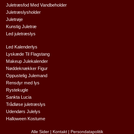
Juletræsfod Med Vandbeholder
Juletræslysholder
Juletrøje
Kunstig Juletræ
Led juletræslys
Led Kalenderlys
Lyskæde Til Flagstang
Makeup Julekalender
Nøddeknækker Figur
Oppustelig Julemand
Rensdyr med lys
Rystekugle
Sankta Lucia
Trådløse juletræslys
Udendørs Julelys
Halloween Kostume
Alle Sider
|
Kontakt
|
Persondatapolitik