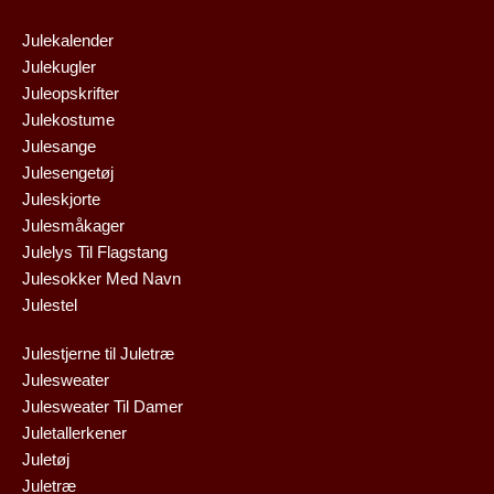
Julekalender
Julekugler
Juleopskrifter
Julekostume
Julesange
Julesengetøj
Juleskjorte
Julesmåkager
Julelys Til Flagstang
Julesokker Med Navn
Julestel
Julestjerne til Juletræ
Julesweater
Julesweater Til Damer
Juletallerkener
Juletøj
Juletræ