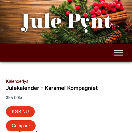
Gå
til
Jule Pynt
indholdet
Kalenderlys
Julekalender – Karamel Kompagniet
395.00
kr.
KØB NU
Compare