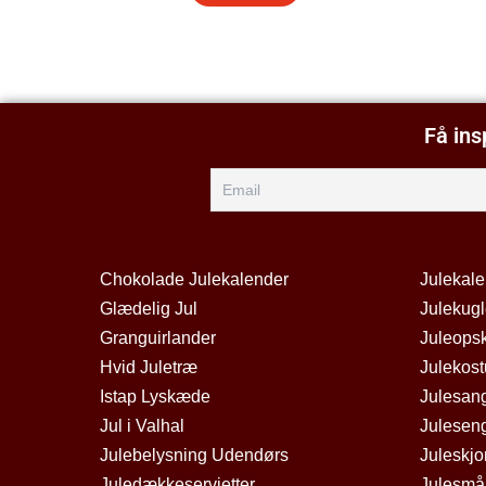
Få ins
Chokolade Julekalender
Julekal
Glædelig Jul
Julekugl
Granguirlander
Juleopsk
Hvid Juletræ
Julekos
Istap Lyskæde
Julesan
Jul i Valhal
Julesen
Julebelysning Udendørs
Juleskjo
Juledækkeservietter
Julesmå