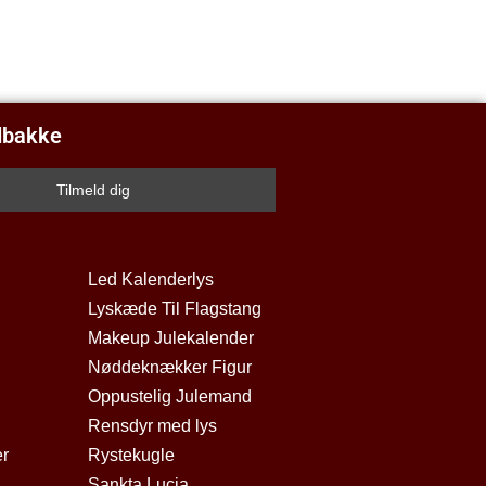
ndbakke
Led Kalenderlys
Lyskæde Til Flagstang
Makeup Julekalender
Nøddeknækker Figur
Oppustelig Julemand
Rensdyr med lys
er
Rystekugle
Sankta Lucia