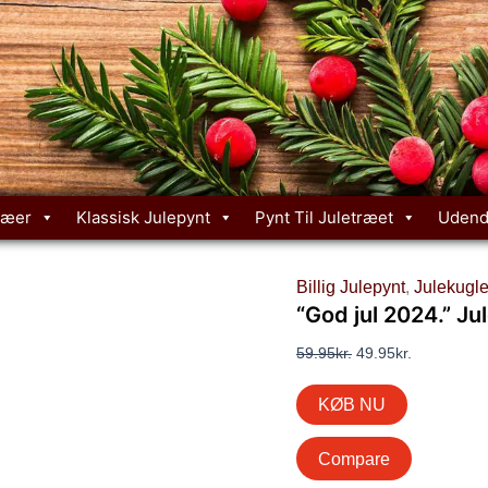
Den
Den
oprindelige
aktuelle
pris
pris
var:
er:
59.95kr..
49.95kr..
ræer
Klassisk Julepynt
Pynt Til Juletræet
Udend
Billig Julepynt
,
Julekugle
“God jul 2024.” Ju
59.95
kr.
49.95
kr.
KØB NU
Compare