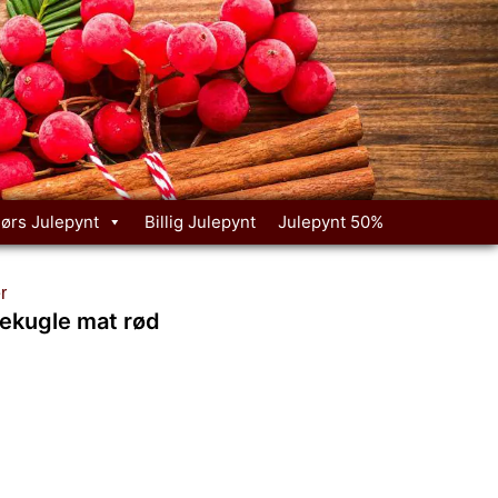
ørs Julepynt
Billig Julepynt
Julepynt 50%
r
lekugle mat rød