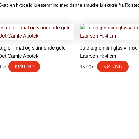
Skab en hyggelig julestemning med denne smukke julekugle fra Rolsted
kugler i mat og skinnende guld
Julekugle mini glas vinrød 
Det Gamle Apotek
Laursen H: 4 cm
KØB NU
KØB NU
00
kr.
15.00
kr.