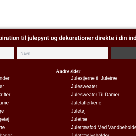
piration til julepynt og dekorationer direkte i din i
Andre sider
ender
Julestjerne til Juletræ
er
Julesweater
rifter
Julesweater Til Damer
tume
Juletallerkener
ge
Juletøj
getøj
Juletræ
rte
Juletræsfod Med Vandbehold
kager
Juletræslysholder