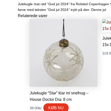
Julekugle mat rød “God jul 2024” fra Rolsted Copenhagen 
farve med teksten “God jul 2024” trykt på den. Denne jul
Relaterede varer
Jule
15x 
119.
Julekugle “Star” klar m/ snefnug –
House Doctor Dia: 8 cm
KØB NU
39.00
kr.