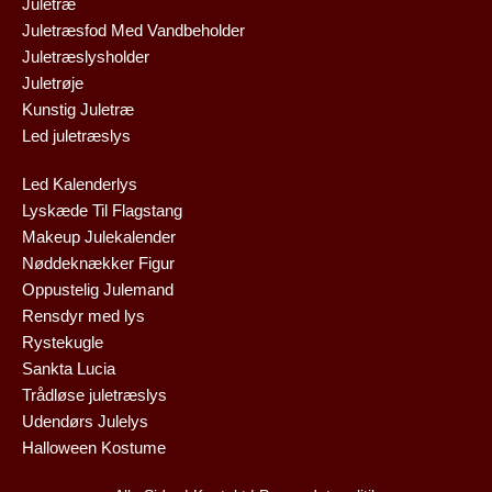
Juletræ
Juletræsfod Med Vandbeholder
Juletræslysholder
Juletrøje
Kunstig Juletræ
Led juletræslys
Led Kalenderlys
Lyskæde Til Flagstang
Makeup Julekalender
Nøddeknækker Figur
Oppustelig Julemand
Rensdyr med lys
Rystekugle
Sankta Lucia
Trådløse juletræslys
Udendørs Julelys
Halloween Kostume