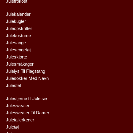
Julefrokost
Julekalender
Julekugler
Juleopskrifter
Julekostume
Julesange
Julesengetøj
Juleskjorte
Julesmåkager
Julelys Til Flagstang
Julesokker Med Navn
Julestel
Julestjerne til Juletræ
Julesweater
Julesweater Til Damer
Juletallerkener
Juletøj