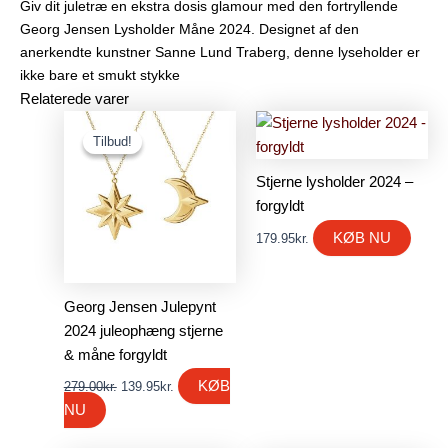
Giv dit juletræ en ekstra dosis glamour med den fortryllende
Georg Jensen Lysholder Måne 2024. Designet af den
anerkendte kunstner Sanne Lund Traberg, denne lyseholder er
ikke bare et smukt stykke
Relaterede varer
Den
Den
oprindelige
aktuelle
Tilbud!
Tilbud!
pris
pris
var:
er:
Stjerne lysholder 2024 –
279.00kr..
139.95kr..
forgyldt
KØB NU
179.95
kr.
Georg Jensen Julepynt
2024 juleophæng stjerne
& måne forgyldt
KØB
279.00
kr.
139.95
kr.
NU