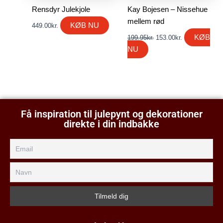
Rensdyr Julekjole
Kay Bojesen – Nissehue
mellem rød
KØB NU
449.00
kr.
KØB
199.95
kr.
153.00
kr.
NU
Få inspiration til julepynt og dekorationer
direkte i din indbakke