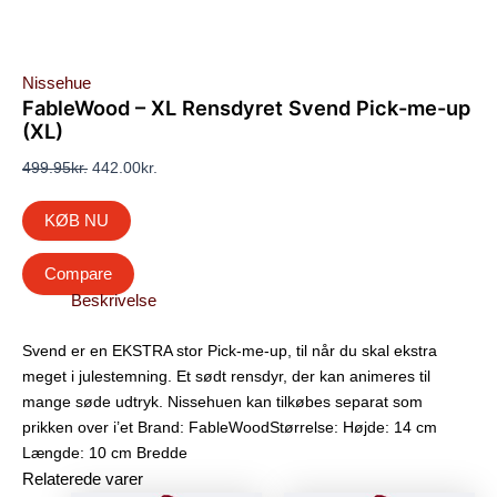
Nissehue
FableWood – XL Rensdyret Svend Pick-me-up
(XL)
499.95
kr.
442.00
kr.
KØB NU
Compare
Beskrivelse
Svend er en EKSTRA stor Pick-me-up, til når du skal ekstra
meget i julestemning. Et sødt rensdyr, der kan animeres til
mange søde udtryk. Nissehuen kan tilkøbes separat som
prikken over i’et Brand: FableWoodStørrelse: Højde: 14 cm
Længde: 10 cm Bredde
Relaterede varer