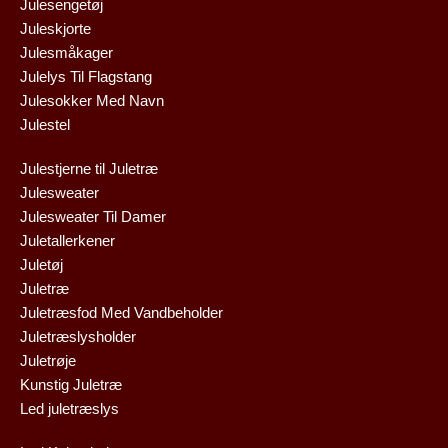
Julesengetøj
Juleskjorte
Julesmåkager
Julelys Til Flagstang
Julesokker Med Navn
Julestel
Julestjerne til Juletræ
Julesweater
Julesweater Til Damer
Juletallerkener
Juletøj
Juletræ
Juletræsfod Med Vandbeholder
Juletræslysholder
Juletrøje
Kunstig Juletræ
Led juletræslys