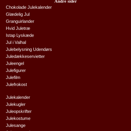
Andre sider
Chokolade Julekalender
Glædelig Jul
Granguirlander
Hvid Juletræ
Istap Lyskæde
Jul i Valhal
Julebelysning Udendørs
Juledækkeservietter
Juleengel
Julefigurer
Julefilm
Julefrokost
Julekalender
Julekugler
Juleopskrifter
Julekostume
Julesange