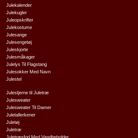
Julekalender
Julekugler
Juleopskrifter
Julekostume
Julesange
Julesengetøj
Juleskjorte
Julesmåkager
Julelys Til Flagstang
Julesokker Med Navn
Julestel
Julestjerne til Juletræ
Julesweater
Julesweater Til Damer
Juletallerkener
Juletøj
Juletræ
Juletræsfod Med Vandbeholder