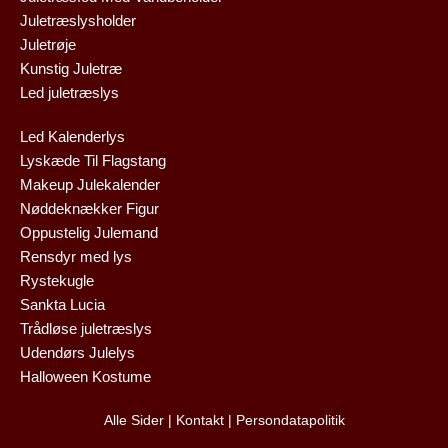
Juletræslysholder
Juletrøje
Kunstig Juletræ
Led juletræslys
Led Kalenderlys
Lyskæde Til Flagstang
Makeup Julekalender
Nøddeknækker Figur
Oppustelig Julemand
Rensdyr med lys
Rystekugle
Sankta Lucia
Trådløse juletræslys
Udendørs Julelys
Halloween Kostume
Alle Sider
|
Kontakt
|
Persondatapolitik