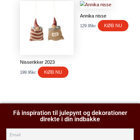
Annika nisse
KØB NU
129.95
kr.
Nisserikker 2023
KØB NU
199.95
kr.
Få inspiration til julepynt og dekorationer
direkte i din indbakke