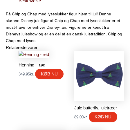
Beskrivelse
Få Chip og Chap med lyseslukker figur hjem til jul! Denne
skønne Disney julefigur af Chip og Chap med lyseslukker er et
must-have for enhver Disney-fan. Figurerne er kendt fra
Disneys juleshow og er en del af en dansk juletradition. Chip og
Chap med lyses
Relaterede varer
Henning – rød
KØB NU
349.95
kr.
Jule butterfly, juletræer
KØB NU
89.00
kr.