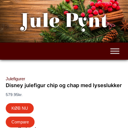
Gå
til
Jule Pynt
indholdet
Julefigurer
Disney julefigur chip og chap med lyseslukker
579.95
kr.
KØB NU
Compare