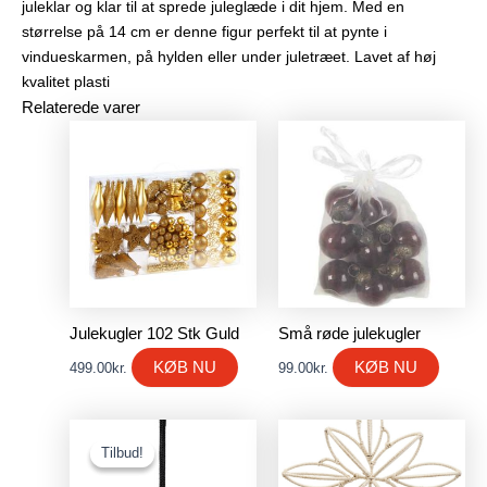
juleklar og klar til at sprede juleglæde i dit hjem. Med en
størrelse på 14 cm er denne figur perfekt til at pynte i
vindueskarmen, på hylden eller under juletræet. Lavet af høj
kvalitet plasti
Relaterede varer
Julekugler 102 Stk Guld
Små røde julekugler
KØB NU
KØB NU
499.00
kr.
99.00
kr.
Den
Den
oprindelige
aktuelle
Tilbud!
Tilbud!
pris
pris
var:
er: