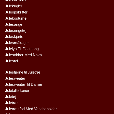
Julekugler
Juleopskrifter
Julekostume
Julesange
Julesengetøj
Juleskjorte
Julesmåkager
Julelys Til Flagstang
Julesokker Med Navn
Julestel
Julestjerne til Juletræ
Julesweater
Julesweater Til Damer
Juletallerkener
Juletøj
Juletræ
Juletræsfod Med Vandbeholder