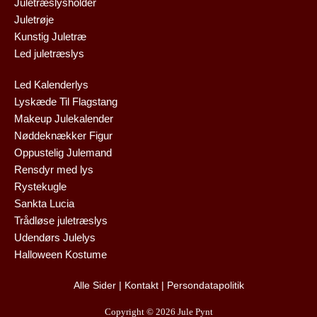
Juletræslysholder
Juletrøje
Kunstig Juletræ
Led juletræslys
Led Kalenderlys
Lyskæde Til Flagstang
Makeup Julekalender
Nøddeknækker Figur
Oppustelig Julemand
Rensdyr med lys
Rystekugle
Sankta Lucia
Trådløse juletræslys
Udendørs Julelys
Halloween Kostume
Alle Sider
|
Kontakt
|
Persondatapolitik
Copyright © 2026 Jule Pynt