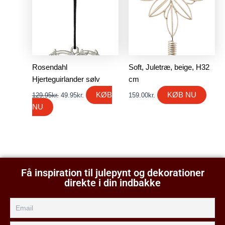
129.95kr..
49.95kr..
Rosendahl
Soft, Juletræ, beige, H32
Hjerteguirlander sølv
cm
KØB
KØB NU
129.95
kr.
49.95
kr.
159.00
kr.
NU
Få inspiration til julepynt og dekorationer
direkte i din indbakke