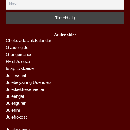
Andre sider
Chokolade Julekalender
Glædelig Jul
Granguirlander
Hvid Juletræ
Istap Lyskæde
Jul i Valhal
Julebelysning Udendørs
Juledækkeservietter
Juleengel
Julefigurer
Julefilm
Julefrokost
Julekalender