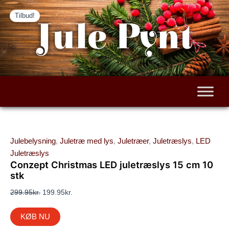
Den
Den
Gå
Tilbud!
oprindelige
aktuelle
til
Jule Pynt
pris
pris
indholdet
var:
er:
299.95kr..
199.95kr..
Julebelysning
,
Juletræ med lys
,
Juletræer
,
Juletræslys
,
LED
Juletræslys
Conzept Christmas LED juletræslys 15 cm 10
stk
299.95
kr.
199.95
kr.
KØB NU