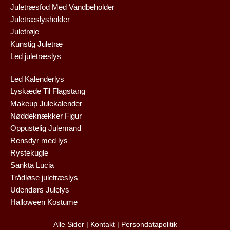
Juletræsfod Med Vandbeholder
Juletræslysholder
Juletrøje
Kunstig Juletræ
Led juletræslys
Led Kalenderlys
Lyskæde Til Flagstang
Makeup Julekalender
Nøddeknækker Figur
Oppustelig Julemand
Rensdyr med lys
Rystekugle
Sankta Lucia
Trådløse juletræslys
Udendørs Julelys
Halloween Kostume
Alle Sider
|
Kontakt
|
Persondatapolitik