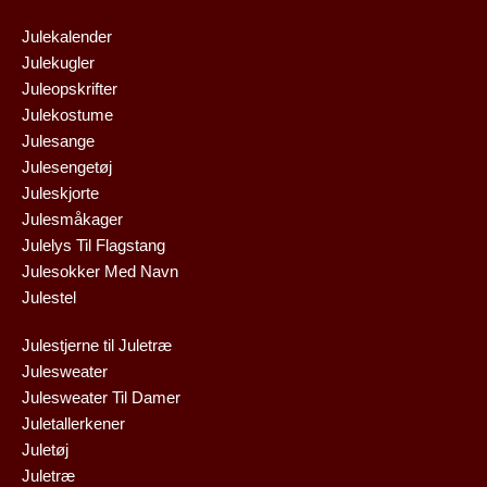
Julekalender
Julekugler
Juleopskrifter
Julekostume
Julesange
Julesengetøj
Juleskjorte
Julesmåkager
Julelys Til Flagstang
Julesokker Med Navn
Julestel
Julestjerne til Juletræ
Julesweater
Julesweater Til Damer
Juletallerkener
Juletøj
Juletræ