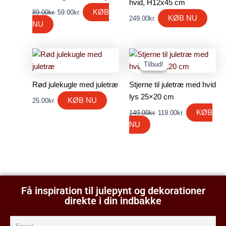
hvid, H12x45 cm
KØB
89.00
kr.
59.00
kr.
KØB NU
249.00
kr.
NU
Den
Den
oprindelige
aktuelle
Tilbud!
Tilbud!
pris
pris
var:
er:
Rød julekugle med juletræ
Stjerne til juletræ med hvid
149.00kr..
119.00kr..
lys 25×20 cm
KØB NU
25.00
kr.
KØB
149.00
kr.
119.00
kr.
NU
Få inspiration til julepynt og dekorationer
direkte i din indbakke