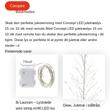
Compare
Beskrivelse
Skab den perfekte julestemning med Conzept LED juletræslys
15 cm 10 stk med remote Med Conzept LED juletræslys 15 cm
10 stk med remote kan du skabe den perfekte julestemning i dit
hjem. Disse lys er perfekte til at pynte dit juletræ eller andre
steder i d
Relaterede varer
Den
Den
oprindelige
aktuelle
Tilbud!
Tilbud!
pris
pris
var:
er:
89.00kr..
59.00kr..
Ib Laursen – Lyskæde
Glow, Juletræ i ståltråd,
wire string m/40 LED lys